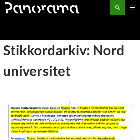
Søk
HOPP
PRIMÆ
TIL
INNHOLD
Stikkordarkiv: Nord
universitet