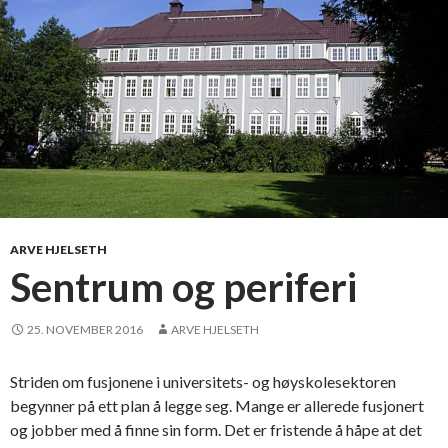
i
g
b
a
r
s
t
r
i
d
ARVE HJELSETH
Sentrum og periferi
25. NOVEMBER 2016
ARVE HJELSETH
Striden om fusjonene i universitets- og høyskolesektoren
begynner på ett plan å legge seg. Mange er allerede fusjonert
og jobber med å finne sin form. Det er fristende å håpe at det