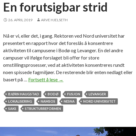
t
En forutsigbar strid
i
l
26. APRIL 2019
ARVE HJELSETH
m
a
Nå er vi, eller det, i gang. Rektoren ved Nord universitet har
s
presentert en rapport hvor det foreslås å konsentrere
t
aktiviteten til campusene i Bodø og Levanger. En del andre
e
campuser vil ifølge forslaget bli offer for store
r
omstillingsprosesser, ved at aktiviteten konsentreres rundt
g
noen spissede fagmiljøer. De resterende blir enten nedlagt eller
r
basert på …
Fortsett å lese
E
→
a
n
d
f
BJØRN HAUGSTAD
BODØ
FUSJON
LEVANGER
o
LOKALISERING
NAMSOS
NESNA
NORD UNIVERSITET
r
SAKS
STRUKTURREFORMEN
u
t
s