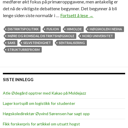
medfører økt fokus på primæroppgavene, men antakelig er
det nå de viktigste debattene begynner. Det begynner å bli
lenge siden siste normalår i …
Fortsett å lese
S
→
e
n
DISTRIKTSPOLITIKK
FUSJON
HIMOLDE
HØGSKOLEN I NESNA
t
MØRE OG ROMSDAL DISTRIKTSHØGSKOLE
NORD UNIVERSITET
r
SAKS
SELVSTENDIGHET
SENTRALISERING
u
STRUKTURREFRORM
m
o
g
p
SISTE INNLEGG
e
r
Atle Ødegård opptrer med Kakao på Moldejazz
i
Lager kortspill om logistikk for studenter
f
e
Høgskoledirektør Øyvind Sørensen har sagt opp
r
Fikk forskerpris for artikkel om utsatt hogst
i