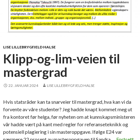
LISE LILLEBRYGFJELD HALSE
Klipp-og-lim-veien til
mastergrad
22. JANUAR 2024
LISE LILLEBRYGFJELD HALSE
Hvis statsråder kan ta snarveier til mastergrad, hva kan vi da
forvente av våre studenter? Jeg hadde knapt kommet meg ut
fra kontoret før helga, før nyheten om at kunnskapsministeren
vår hadde vært på kant med regler for referanseteknikk og
potensiell plagiering i sin masteroppgave. Ifølge E24 var
nærmere 22 prosent av masteroppgaven til Sandra …
Fortsett