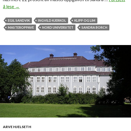
å lese
K
→
l
i
EGIL SANDVIK
INGVILD KJERKOL
KLIPP OG LIM
p
MASTEROPPAVE
NORD UNIVERSITET
SANDRA BORCH
p
-
o
g
-
l
i
m
-
v
e
i
e
n
ARVE HJELSETH