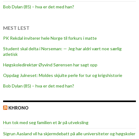
Bob Dylan (85) – hva er det med han?
MEST LEST
PK Rekdal inviterer hele Norge til forkurs i matte
Student skal delta i Norseman: — Jeg har aldri vært noe særlig
atletisk
Høgskoledirektør Øyvind Sørensen har sagt opp
Oppdag Julneset: Moldes skjulte perle for tur og krigshistorie
Bob Dylan (85) – hva er det med han?
KHRONO
Hun tok med seg familien et år på utveksling
Sigrun Aasland vil ha skjerm­debatt på alle universiteter og høgskoler