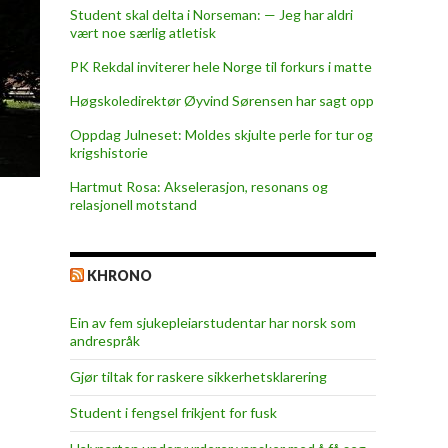
Student skal delta i Norseman: — Jeg har aldri
vært noe særlig atletisk
PK Rekdal inviterer hele Norge til forkurs i matte
Høgskoledirektør Øyvind Sørensen har sagt opp
Oppdag Julneset: Moldes skjulte perle for tur og
krigshistorie
Hartmut Rosa: Akselerasjon, resonans og
relasjonell motstand
KHRONO
Ein av fem sjukepleiar­studentar har norsk som
andrespråk
Gjør tiltak for raskere sikkerhets­klarering
Student i fengsel frikjent for fusk