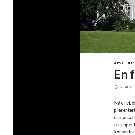
ARVE HJEL
En f
26. APRIL
Nå er vi, 
presentert
campusene 
forslaget 
konsentrer