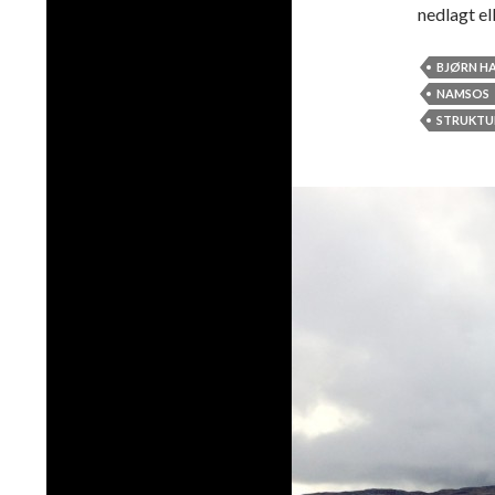
nedlagt el
BJØRN H
NAMSOS
STRUKTU