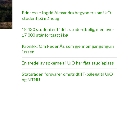
Prinsesse Ingrid Alexandra begynner som UiO-
student på måndag
18 430 studenter tildelt studentbolig, men over
17 000 står fortsatt i kø
Kronikk: Om Peder Ås som gjennomgangsfigur i
jussen
En tredel av søkerne til UiO har fått studieplass
Statsråden forsvarer omstridt IT-pålegg til UiO
og NTNU