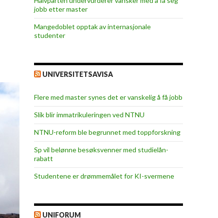
Halvparten undervurderer vansker med å få seg
jobb etter master
Mangedoblet opptak av internasjonale
studenter
UNIVERSITETSAVISA
Flere med master synes det er vanskelig å få jobb
Slik blir immatrikuleringen ved NTNU
NTNU-reform ble begrunnet med toppforskning
Sp vil belønne besøksvenner med studielån-
rabatt
Studentene er drømmemålet for KI-svermene
UNIFORUM