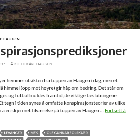
RE HAUGEN
spirasjonsprediksjoner
2015
KJETIL KÅRE HAUGEN
er hemmer utsikten fra toppen av Haugen i dag, men et
lå himmel (opp mot høyre) gir håp om bedring. Det står om
ges og fotballmoldes framtid, de viktige beslutningene
 Et tegn i tiden synes å omfatte konspirasjonsteorier av ulike
 fra en skjermet tilværelse på toppen av Haugen …
Fortsett å
LEVANGER
MFK
OLE GUNNAR SOLSKJÆR