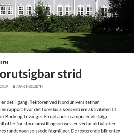
SETH
orutsigbar strid
 2019
ARVE HJELSETH
eller det, i gang. Rektoren ved Nord universitet har
 en rapport hvor det foreslås å konsentrere aktiviteten til
i Bodø og Levanger. En del andre campuser vil ifølge
bli offer for store omstillingsprosesser, ved at aktiviteten
es rundt noen spissede fagmiljøer. De resterende blir enten