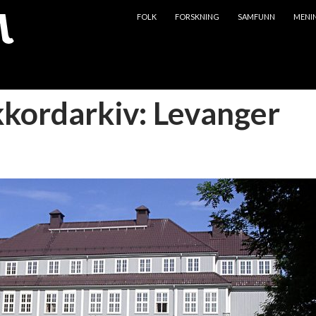
HOPP TIL INNHOLD
FOLK
FORSKNING
SAMFUNN
MENI
kkordarkiv: Levanger