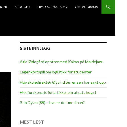
NGER
BLOGGER
TIPS- OG LESERBREV
OM PANORAMA
SISTE INNLEGG
Atle Ødegård opptrer med Kakao på Moldejazz
Lager kortspill om logistikk for studenter
Høgskoledirektør Øyvind Sørensen har sagt opp
Fikk forskerpris for artikkel om utsatt hogst
Bob Dylan (85) – hva er det med han?
MEST LEST