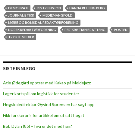
e
d
DEMOKRATI
DISTRIBUSJON
HANNA RELLING BERG
i
JOURNALISTIKK
MEDIEMANGFOLD
e
MØRE OG ROMSDAL REDAKTØRFORENING
m
NORSK REDAKTØRFORENING
PER-KRISTIAN BRATTENG
POSTEN
a
TRYKTE MEDIER
n
g
f
o
SISTE INNLEGG
l
d
Atle Ødegård opptrer med Kakao på Moldejazz
i
Lager kortspill om logistikk for studenter
f
a
Høgskoledirektør Øyvind Sørensen har sagt opp
r
Fikk forskerpris for artikkel om utsatt hogst
e
Bob Dylan (85) – hva er det med han?