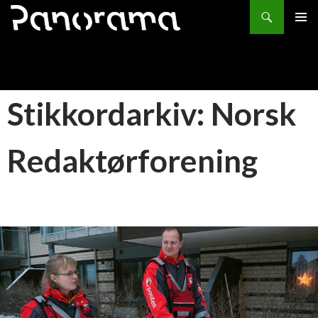
Søk
HOPP
PRIMÆ
TIL
INNHOLD
Stikkordarkiv: Norsk
Redaktørforening