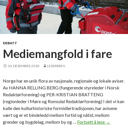
DEBATT
Mediemangfold i fare
10. DESEMBER 2018
LESERBREV
Norge har en unik flora av nasjonale, regionale og lokale aviser.
Av HANNA RELLING BERG (fungerende styreleder i Norsk
Redaktørforening) og PER-KRISTIAN BRATTENG
(regionleder i Møre og Romsdal Redaktørforening) I det vi kan
kalle den kulturhistoriske formidlertradisjonen, har avisene
vært og er et bindeledd mellom fortid og nåtid, mellom
grender og bygdelag, mellom by og …
Fortsett å lese
M
→