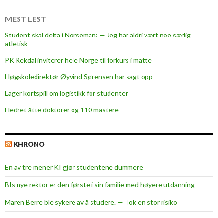
MEST LEST
Student skal delta i Norseman: — Jeg har aldri vært noe særlig
atletisk
PK Rekdal inviterer hele Norge til forkurs i matte
Høgskoledirektør Øyvind Sørensen har sagt opp
Lager kortspill om logistikk for studenter
Hedret åtte doktorer og 110 mastere
KHRONO
En av tre mener KI gjør studentene dummere
BIs nye rektor er den første i sin familie med høyere utdanning
Maren Berre ble sykere av å studere. — Tok en stor risiko