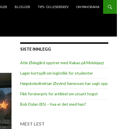
NGER
BLOGGER
TIPS- OG LESERBREV
OM PANORAMA
SISTE INNLEGG
Atle Ødegård opptrer med Kakao på Moldejazz
Lager kortspill om logistikk for studenter
Høgskoledirektør Øyvind Sørensen har sagt opp
Fikk forskerpris for artikkel om utsatt hogst
Bob Dylan (85) – hva er det med han?
MEST LEST