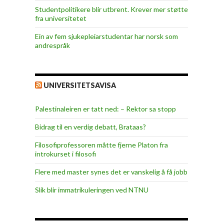
Studentpolitikere blir utbrent. Krever mer støtte
fra universitetet
Ein av fem sjukepleiar­studentar har norsk som
andrespråk
UNIVERSITETSAVISA
Palestinaleiren er tatt ned: – Rektor sa stopp
Bidrag til en verdig debatt, Brataas?
Filosofiprofessoren måtte fjerne Platon fra
introkurset i filosofi
Flere med master synes det er vanskelig å få jobb
Slik blir immatrikuleringen ved NTNU