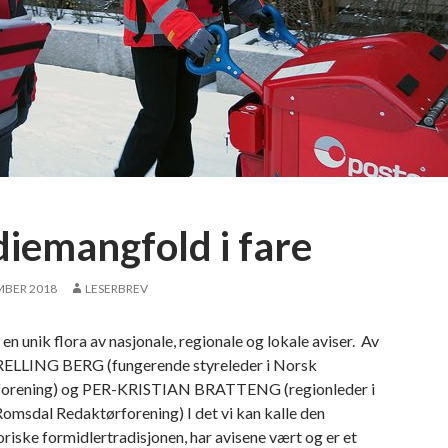
iemangfold i fare
MBER 2018
LESERBREV
en unik flora av nasjonale, regionale og lokale aviser. Av
LLING BERG (fungerende styreleder i Norsk
forening) og PER-KRISTIAN BRATTENG (regionleder i
omsdal Redaktørforening) I det vi kan kalle den
oriske formidlertradisjonen, har avisene vært og er et