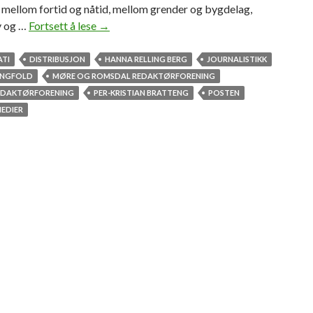
 mellom fortid og nåtid, mellom grender og bygdelag,
y og …
Fortsett å lese
M
→
e
d
TI
DISTRIBUSJON
HANNA RELLING BERG
JOURNALISTIKK
i
ANGFOLD
MØRE OG ROMSDAL REDAKTØRFORENING
e
EDAKTØRFORENING
PER-KRISTIAN BRATTENG
POSTEN
m
EDIER
a
n
g
f
o
l
d
i
f
a
r
e