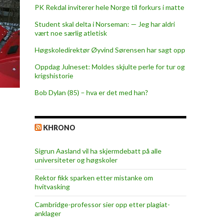
PK Rekdal inviterer hele Norge til forkurs i matte
Student skal delta i Norseman: — Jeg har aldri
vært noe særlig atletisk
Høgskoledirektør Øyvind Sørensen har sagt opp
Oppdag Julneset: Moldes skjulte perle for tur og
krigshistorie
Bob Dylan (85) – hva er det med han?
KHRONO
Sigrun Aasland vil ha skjerm­debatt på alle
universiteter og høgskoler
Rektor fikk sparken etter mistanke om
hvitvasking
Cambridge-professor sier opp etter plagiat-
anklager