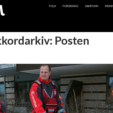
HOPP TIL INNHOLD
FOLK
FORSKNING
SAMFUNN
MENI
kkordarkiv: Posten