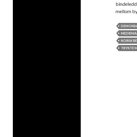
bindeledd
mellom b
DEMOKRA
MEDIEM
NORSK R
TRYKTE M