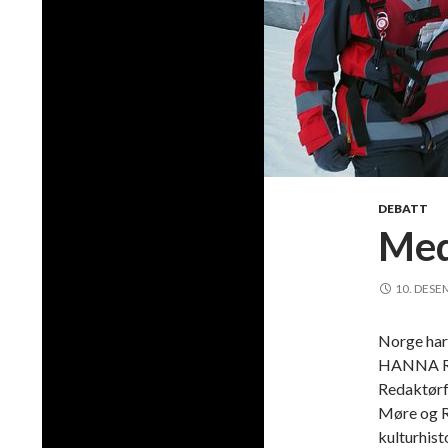
DEBATT
Med
10. DESE
Norge har 
HANNA RE
Redaktør
Møre og R
kulturhist