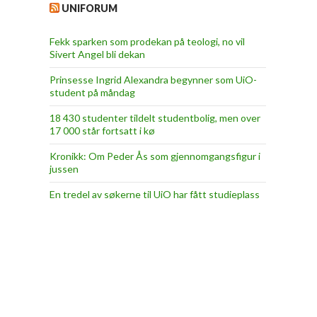
UNIFORUM
Fekk sparken som prodekan på teologi, no vil
Sivert Angel bli dekan
Prinsesse Ingrid Alexandra begynner som UiO-
student på måndag
18 430 studenter tildelt studentbolig, men over
17 000 står fortsatt i kø
Kronikk: Om Peder Ås som gjennomgangsfigur i
jussen
En tredel av søkerne til UiO har fått studieplass