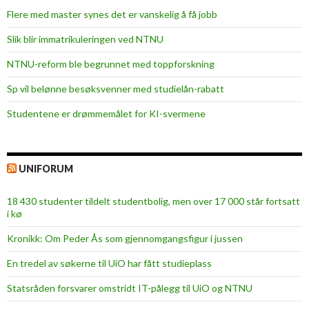
Flere med master synes det er vanskelig å få jobb
Slik blir immatrikuleringen ved NTNU
NTNU-reform ble begrunnet med toppforskning
Sp vil belønne besøksvenner med studielån-rabatt
Studentene er drømmemålet for KI-svermene
UNIFORUM
18 430 studenter tildelt studentbolig, men over 17 000 står fortsatt
i kø
Kronikk: Om Peder Ås som gjennomgangsfigur i jussen
En tredel av søkerne til UiO har fått studieplass
Statsråden forsvarer omstridt IT-pålegg til UiO og NTNU