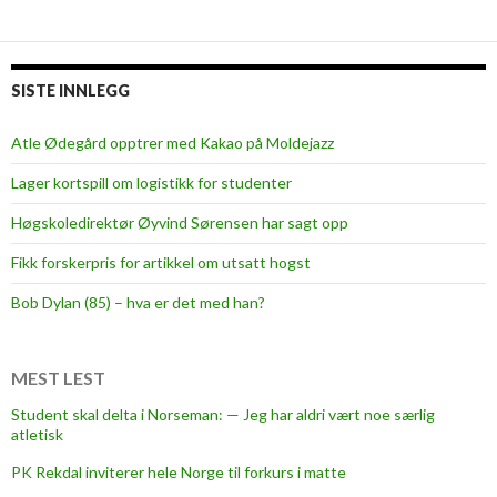
i
n
g
f
SISTE INNLEGG
o
r
Atle Ødegård opptrer med Kakao på Moldejazz
m
Lager kortspill om logistikk for studenter
e
n
Høgskoledirektør Øyvind Sørensen har sagt opp
’
Fikk forskerpris for artikkel om utsatt hogst
s
h
Bob Dylan (85) – hva er det med han?
e
a
l
MEST LEST
t
Student skal delta i Norseman: — Jeg har aldri vært noe særlig
h
atletisk
PK Rekdal inviterer hele Norge til forkurs i matte