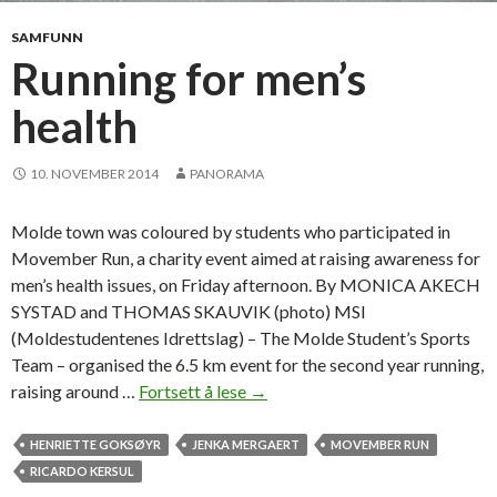
a
r
SAMFUNN
n
Running for men’s
i
health
v
a
l
10. NOVEMBER 2014
PANORAMA
Molde town was coloured by students who participated in
Movember Run, a charity event aimed at raising awareness for
men’s health issues, on Friday afternoon. By MONICA AKECH
SYSTAD and THOMAS SKAUVIK (photo) MSI
(Moldestudentenes Idrettslag) – The Molde Student’s Sports
Team – organised the 6.5 km event for the second year running,
raising around …
Fortsett å lese
R
→
u
n
HENRIETTE GOKSØYR
JENKA MERGAERT
MOVEMBER RUN
n
RICARDO KERSUL