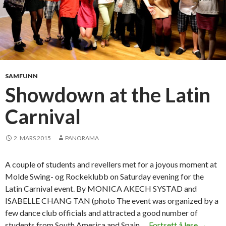
SAMFUNN
Showdown at the Latin
Carnival
2. MARS 2015
PANORAMA
A couple of students and revellers met for a joyous moment at
Molde Swing- og Rockeklubb on Saturday evening for the
Latin Carnival event. By MONICA AKECH SYSTAD and
ISABELLE CHANG TAN (photo The event was organized by a
few dance club officials and attracted a good number of
students from South America and Spain …
Fortsett å lese
S
→