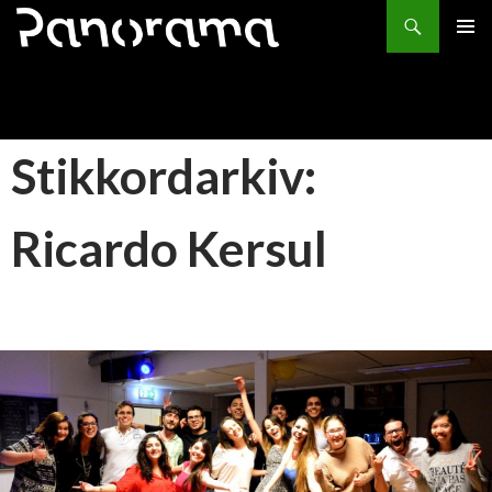
Søk
HOPP
PRIMÆ
TIL
INNHOLD
Stikkordarkiv:
Ricardo Kersul