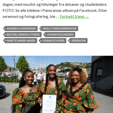
dagen, med musikk og hilsninger fra dekaner og studieledere.
FOTO: Se alle bildene i Panoramas album på Facebook. Etter
seremoni og fotografering, ble …
Fortsett å lese
S
→
e
b
ANDREA GUNDERSEN
AVSLUTNINGSSEREMONI
i
BACHELORAVSLUTNING
JOHAN HOLMGREN
l
MARTE MARIE AASEN
OSKAR SOLENES
SEREMONI
d
e
n
e
f
r
a
b
a
c
h