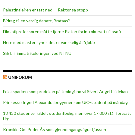
Palestinaleiren er tatt ned: – Rektor sa stopp
Bidrag til en verdig debatt, Brataas?
Filosofiprofessoren måtte fjerne Platon fra introkurset i filosofi
Flere med master synes det er vanskelig å få jobb
Slik blir immatrikuleringen ved NTNU
UNIFORUM
Fekk sparken som prodekan på teologi, no vil Sivert Angel bli dekan
Prinsesse Ingrid Alexandra begynner som UiO-student på måndag
18 430 studenter tildelt studentbolig, men over 17 000 står fortsatt
i kø
Kronikk: Om Peder Ås som gjennomgangsfigur i jussen