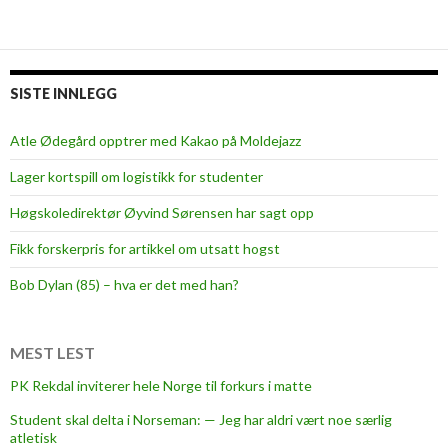
s
r
å
g
m
e
e
t
SISTE INNLEGG
d
b
m
a
Atle Ødegård opptrer med Kakao på Moldejazz
y
c
e
Lager kortspill om logistikk for studenter
h
s
e
Høgskoledirektør Øyvind Sørensen har sagt opp
k
l
r
Fikk forskerpris for artikkel om utsatt hogst
o
y
r
Bob Dylan (85) – hva er det med han?
t
f
e
s
MEST LEST
t
PK Rekdal inviterer hele Norge til forkurs i matte
Student skal delta i Norseman: — Jeg har aldri vært noe særlig
atletisk