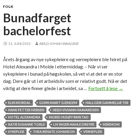
o
FOLK
r
Bunadfarget
a
bachelorfest
v
s
l
11. JUNI 2015
ARILD JOHAN WAAGBØ
u
t
Årets årgang av nye sykepleiere og vernepleiere ble feiret på
n
Hotel Alexandra i Molde i ettermiddag. – Når vi ser
i
sykepleiere i bunad på høgskolen, så vet vi at det er en stor
n
dag. Dere går ut i et arbeidsliv som er relativt godt. Nå er det
g
viktig at dere finner glede i arbeidet, sa …
Fortsett å lese
B
→
,
u
m
n
ELIN MORDAL
GUNN MARIT GJENDEM
HALLGEIR GAMMELSÆTER
e
a
HANS PETTER IVERSEN
HEIDI VIVIANN HAAVARDSEN
n
d
HOTEL ALEXANDRA
INGRID HUSØY RIMSTAD
o
f
KATIE SUSANNE TOKLE
LIV INGER MAHLE DREYER
SEREMONI
g
a
SYKEPLEIE
THEA RENATE JOHANSON
VERNEPLEIE