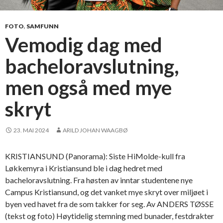
e
l
o
FOTO
,
SAMFUNN
r
Vemodig dag med
-
bacheloravslutning,
a
v
men også med mye
s
l
skryt
u
t
23. MAI 2024
ARILD JOHAN WAAGBØ
n
i
n
KRISTIANSUND (Panorama): Siste HiMolde-kull fra
g
Løkkemyra i Kristiansund ble i dag hedret med
e
bacheloravslutning. Fra høsten av inntar studentene nye
n
Campus Kristiansund, og det vanket mye skryt over miljøet i
p
byen ved havet fra de som takker for seg. Av ANDERS TØSSE
å
(tekst og foto) Høytidelig stemning med bunader, festdrakter