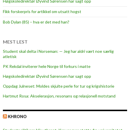
Høgskoledirektør Øyvind Sørensen har sagt opp
c
Fikk forskerpris for artikkel om utsatt hogst
h
e
Bob Dylan (85) – hva er det med han?
l
o
r
MEST LEST
a
Student skal delta i Norseman: — Jeg har aldri vært noe særlig
v
atletisk
s
PK Rekdal inviterer hele Norge til forkurs i matte
l
u
Høgskoledirektør Øyvind Sørensen har sagt opp
t
Oppdag Julneset: Moldes skjulte perle for tur og krigshistorie
n
Hartmut Rosa: Akselerasjon, resonans og relasjonell motstand
i
n
g
KHRONO
,
m