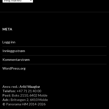
r
k
i
v
META
Logg inn
Innleggsstrøm
Kommentarstrøm
WordPress.org
Ansv. red.:
Arild Waagbø
Telefon:
​+47 71 21 40 00
Post:
Boks 2110, 6402 Molde
Adr.:
Britvegen 2, 6410 Molde
©
Panorama HiM 2014-2026