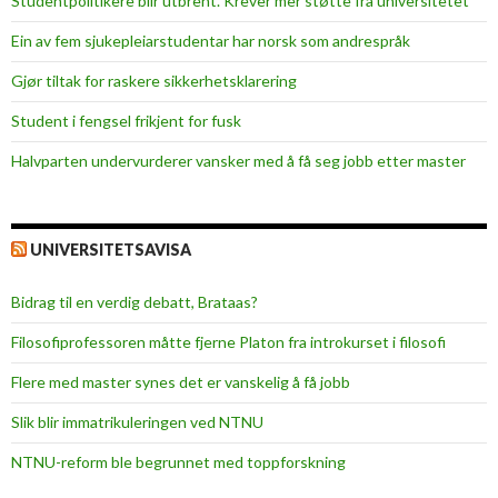
Studentpolitikere blir utbrent. Krever mer støtte fra universitetet
e
n
Ein av fem sjukepleiar­studentar har norsk som andrespråk
o
Gjør tiltak for raskere sikkerhets­klarering
g
s
Student i fengsel frikjent for fusk
å
Halvparten undervurderer vansker med å få seg jobb etter master
m
e
d
m
UNIVERSITETSAVISA
y
e
Bidrag til en verdig debatt, Brataas?
s
Filosofiprofessoren måtte fjerne Platon fra introkurset i filosofi
k
r
Flere med master synes det er vanskelig å få jobb
y
Slik blir immatrikuleringen ved NTNU
t
NTNU-reform ble begrunnet med toppforskning