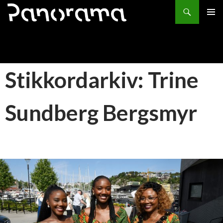
Søk
HOPP
PRIMÆ
TIL
INNHOLD
Stikkordarkiv: Trine
Sundberg Bergsmyr