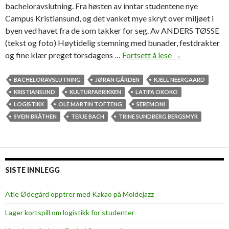
bacheloravslutning. Fra høsten av inntar studentene nye
Campus Kristiansund, og det vanket mye skryt over miljøet i
byen ved havet fra de som takker for seg. Av ANDERS TØSSE
(tekst og foto) Høytidelig stemning med bunader, festdrakter
og fine klær preget torsdagens …
Fortsett å lese
V
→
e
m
BACHELORAVSLUTNING
JØRAN GÅRDEN
KJELL NEERGAARD
o
KRISTIANSUND
KULTURFABRIKKEN
LATIFA OKOKO
d
LOGISTIKK
OLE MARTIN TOFTENG
SEREMONI
i
SVEIN BRÅTHEN
TERJE BACH
TRINE SUNDBERG BERGSMYR
g
d
a
g
SISTE INNLEGG
m
e
Atle Ødegård opptrer med Kakao på Moldejazz
d
Lager kortspill om logistikk for studenter
b
a