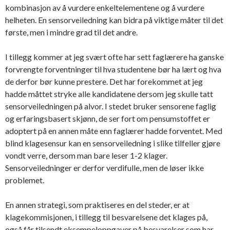
kombinasjon av å vurdere enkeltelementene og å vurdere
helheten. En sensorveiledning kan bidra på viktige måter til det
første, men i mindre grad til det andre.
I tillegg kommer at jeg svært ofte har sett faglærere ha ganske
forvrengte forventninger til hva studentene bør ha lært og hva
de derfor bør kunne prestere. Det har forekommet at jeg
hadde måttet stryke alle kandidatene dersom jeg skulle tatt
sensorveiledningen på alvor. I stedet bruker sensorene faglig
og erfaringsbasert skjønn, de ser fort om pensumstoffet er
adoptert på en annen måte enn faglærer hadde forventet. Med
blind klagesensur kan en sensorveiledning i slike tilfeller gjøre
vondt verre, dersom man bare leser 1-2 klager.
Sensorveiledninger er derfor verdifulle, men de løser ikke
problemet.
En annen strategi, som praktiseres en del steder, er at
klagekommisjonen, i tillegg til besvarelsene det klages på,
også får tilsendt eksempeloppgaver på besvarelser som har