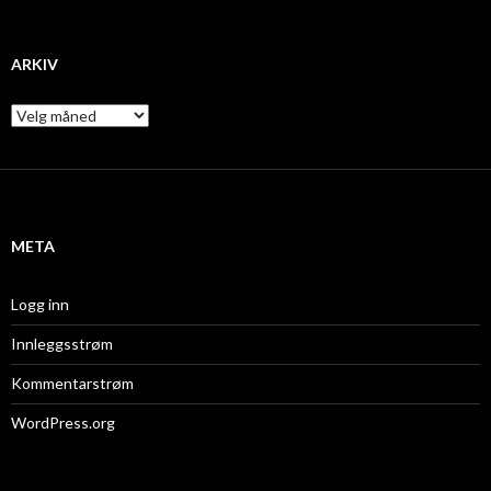
ARKIV
A
r
k
i
v
META
Logg inn
Innleggsstrøm
Kommentarstrøm
WordPress.org