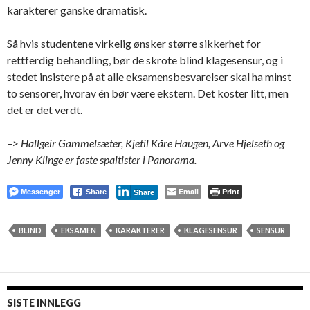
karakterer ganske dramatisk.
Så hvis studentene virkelig ønsker større sikkerhet for
rettferdig behandling, bør de skrote blind klagesensur, og i
stedet insistere på at alle eksamensbesvarelser skal ha minst
to sensorer, hvorav én bør være ekstern. Det koster litt, men
det er det verdt.
–> Hallgeir Gammelsæter, Kjetil Kåre Haugen, Arve Hjelseth og
Jenny Klinge er faste spaltister i Panorama.
Messenger
Email
Print
Share
Share
BLIND
EKSAMEN
KARAKTERER
KLAGESENSUR
SENSUR
SISTE INNLEGG