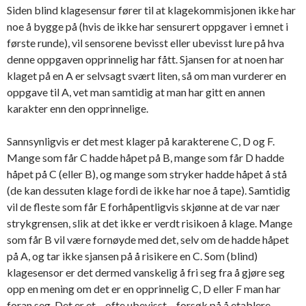
Siden blind klagesensur fører til at klagekommisjonen ikke har
noe å bygge på (hvis de ikke har sensurert oppgaver i emnet i
første runde), vil sensorene bevisst eller ubevisst lure på hva
denne oppgaven opprinnelig har fått. Sjansen for at noen har
klaget på en A er selvsagt svært liten, så om man vurderer en
oppgave til A, vet man samtidig at man har gitt en annen
karakter enn den opprinnelige.
Sannsynligvis er det mest klager på karakterene C, D og F.
Mange som får C hadde håpet på B, mange som får D hadde
håpet på C (eller B), og mange som stryker hadde håpet å stå
(de kan dessuten klage fordi de ikke har noe å tape). Samtidig
vil de fleste som får E forhåpentligvis skjønne at de var nær
strykgrensen, slik at det ikke er verdt risikoen å klage. Mange
som får B vil være fornøyde med det, selv om de hadde håpet
på A, og tar ikke sjansen på å risikere en C. Som (blind)
klagesensor er det dermed vanskelig å fri seg fra å gjøre seg
opp en mening om det er en opprinnelig C, D eller F man har
foran seg. Det er et – ofte ubevisst – forsøk på å etablere