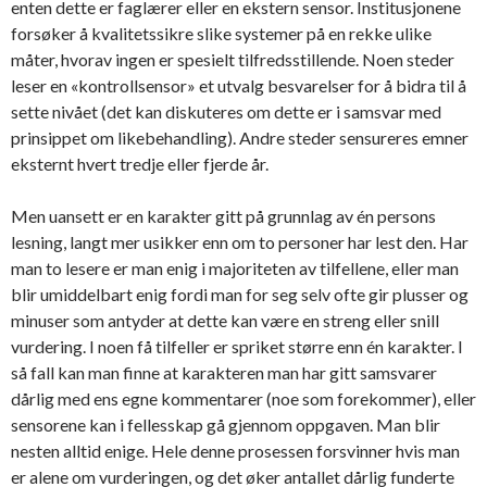
enten dette er faglærer eller en ekstern sensor. Institusjonene
forsøker å kvalitetssikre slike systemer på en rekke ulike
måter, hvorav ingen er spesielt tilfredsstillende. Noen steder
leser en «kontrollsensor» et utvalg besvarelser for å bidra til å
sette nivået (det kan diskuteres om dette er i samsvar med
prinsippet om likebehandling). Andre steder sensureres emner
eksternt hvert tredje eller fjerde år.
Men uansett er en karakter gitt på grunnlag av én persons
lesning, langt mer usikker enn om to personer har lest den. Har
man to lesere er man enig i majoriteten av tilfellene, eller man
blir umiddelbart enig fordi man for seg selv ofte gir plusser og
minuser som antyder at dette kan være en streng eller snill
vurdering. I noen få tilfeller er spriket større enn én karakter. I
så fall kan man finne at karakteren man har gitt samsvarer
dårlig med ens egne kommentarer (noe som forekommer), eller
sensorene kan i fellesskap gå gjennom oppgaven. Man blir
nesten alltid enige. Hele denne prosessen forsvinner hvis man
er alene om vurderingen, og det øker antallet dårlig funderte