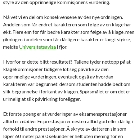
styre av den opprinnelige kommisjonens vurdering.
Nå vet vi en del om konsekvensene av den nye ordningen.
Andelen som får endret karakteren som følge av en klage har
økt. Flere enn før får bedre karakter som følge av å klage, men
økningen i andelen som får dårligere karakter er langt større,
meldte
Universitetsavisa
i fjor.
Hvorfor er dette blitt resultatet? Tallene tyder nettopp på at
klagekommisjoner tidligere lot seg påvirke av den
opprinnelige vurderingen, eventuelt også av hvordan
karakteren var begrunnet, dersom studenten hadde bedt om
slik begrunnelse i forkant av klagen. Spørsmålet er om det er
urimelig at slik påvirkning foreligger.
Et første poeng er at vurderinger av eksamensprestasjoner
alltid er
relative
. En prestasjon er nesten alltid god eller dårlig i
forhold til andre prestasjoner. Å skryte av datteren sin som
løper 60 meter på 8,0 sekunder er helt uten mening for en