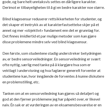
gode, og bare helt unntaksvis settes en dårligere karakter.
Derimot er tilbøyeligheten til å gi en bedre karakter noe større.
Blind klagesensur reduserer rettsikkerheten for studenter, og
det skaper et inntrykk av at karakterfastsettelse skjer på et
annet og mer «objektivt» fundament enn det er grunnlag for.
Det finnes imidlertid et par mulige metoder som kan gjøre
disse problemene mindre selv ved blind klagesensur.
Den første, som studentene stadig understreker betydningen
av, er bedre sensorveiledninger. En sensorveiledning er svært
ofte nyttig, særlig med tanke på å klargjøre hva som er
vektlagt i undervisning og hva faglærer generelt forventer at
studentene kan, hvor inngående de forventes å kunne diskutere
en problemstilling, etc.
Tanken om at en sensorveiledning kan gjøres så detaljert og
god at den fjerner problemene jeg har påpekt over, er likevel
naiv. Én sak er at vurderingen av en eksamensbesvarelse er en