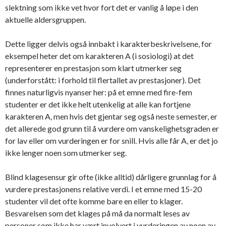
slektning som ikke vet hvor fort det er vanlig å løpe i den
aktuelle aldersgruppen.
Dette ligger delvis også innbakt i karakterbeskrivelsene, for
eksempel heter det om karakteren A (i sosiologi) at det
representerer en prestasjon som klart utmerker seg
(underforstått: i forhold til flertallet av prestasjoner). Det
finnes naturligvis nyanser her: på et emne med fire-fem
studenter er det ikke helt utenkelig at alle kan fortjene
karakteren A, men hvis det gjentar seg også neste semester, er
det allerede god grunn til å vurdere om vanskelighetsgraden er
for lav eller om vurderingen er for snill. Hvis alle får A, er det jo
ikke lenger noen som utmerker seg.
Blind klagesensur gir ofte (ikke alltid) dårligere grunnlag for å
vurdere prestasjonens relative verdi. I et emne med 15-20
studenter vil det ofte komme bare en eller to klager.
Besvarelsen som det klages på må da normalt leses av
personer som ikke har vært involvert i vurderingen av noen av