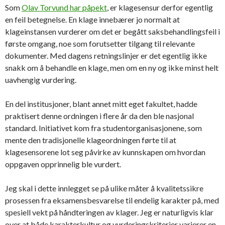
Som
Olav Torvund har påpekt
, er klagesensur derfor egentlig
en feil betegnelse. En klage innebærer jo normalt at
klageinstansen vurderer om det er begått saksbehandlingsfeil i
første omgang, noe som forutsetter tilgang til relevante
dokumenter. Med dagens retningslinjer er det egentlig ikke
snakk om å behandle en klage, men om en ny og ikke minst helt
uavhengig vurdering.
En del institusjoner, blant annet mitt eget fakultet, hadde
praktisert denne ordningen i flere år da den ble nasjonal
standard. Initiativet kom fra studentorganisasjonene, som
mente den tradisjonelle klageordningen førte til at
klagesensorene lot seg påvirke av kunnskapen om hvordan
oppgaven opprinnelig ble vurdert.
Jeg skal i dette innlegget se på ulike måter å kvalitetssikre
prosessen fra eksamensbesvarelse til endelig karakter på, med
spesiell vekt på håndteringen av klager. Jeg er naturligvis klar
over at både karakterkultur og vurderingskriterier varierer en