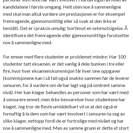
kandidatene i første omgang. Helt uten noe å sammenligne
med skal man altså vurdere om prestasjonen er for eksempel
fremragende, gjennomsnittlig eller så svak at den ikke er
bestått. Det er i praksis umulig; bortimot en selvmotsigelse. Å
identifisere det fremragende eller gjennomsnittlige forutsetter
noe å sammenligne med.
For emner med flere studenter er problemet mindre: Har 100
studenter tatt eksamen, er det vanlig å dele bunken i tre eller
fire, hvor hver eksamenskommisjon får hver sine oppgaver
(kommisjonene kan i så fall også snakke sammen før de leverer
sensuren, for å vurdere om de har lagt seg på omtrent samme
nivå). Her kan klager behandles av personer som har vært med
å sensurere emnet, men ikke besvarelser hvor studentene har
klaget. Jeg tror de fleste umiddelbart vil se at det også er
fornuftig å la dem som har vært involvert i sensuren ta seg av
slike klager, nettopp fordi de er fortrolige med nivået og har
noe å sammenligne med. Men av samme grunn er dette et stort