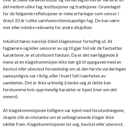
del mellom ulike fag, institusjoner og tradisjoner. Grunnlaget
for de følgende refleksjoner er mine erfaringer som sensor i
drøyt 20 år i ulike samfunnsvitenskapelige fag. De kan være
mer eller mindre relevante for andre disipliner.
Intuitivt høres kanskje blind klagesensur fornuftig ut. At
faglærere og/eller sensorer av og til gjør feil når de fastsetter
karakterer, er et utvilsomt faktum. Da er det nærliggende å
mene at en klagekommisjon ikke bør gå til oppgaven med en
bevisst eller ubevisst forventning om at den første vurderingen
sannsynligvis var riktig, eller i hvert fall i nærheten av
sannheten. Det er ikke urimelig å tenke seg at dette kan
forekomme hvis opprinnelig karakter er kjent (mer om det
senere).
At klagekommisjonen tidligere var kjent med forutsetningene,
skapte slik en mistanke om at velbegrunnede klager ikke
nådde fram. Klagekommisjonen lot seg, bevisst eller ubevisst,