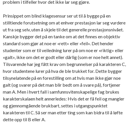
problem i tilfeller hvor det ikke lar seg gjøre.
Prinsippet om blind klagesensur ser ut til å bygge på en
stilltiende forutsetning om at enhver prestasjon lar seg vurdere
ut fra seg selv, uten å skjele til det generelle prestasjonsnivået.
Kanskje bygger det på en tanke om at det finnes en objektiv
standard som gjør at noe er «rett» eller «feil». Det hender
studenter som er til veiledning lurer på om noe er «riktig» eller
«galt», ikke om det er godt eller dårlig (som er noe helt annet).
Tilsvarende har jeg fått krav om begrunnelser på karakteren C,
hvor studentene lurer på hva de ble trukket for. Dette bygger
tilsynelatende på en forestilling om at hvis man ikke gjør noe
galt (og svarer på det man blir bedt om å svare på), fortjener
man A. Men i hvert fall i samfunnsvitenskapelige fag brukes
karakterskalaen helt annerledes: Hvis det er få feil og mangler
og gjennomgående brukbart, settes i utgangspunktet
karakteren til C. Så ser man etter ting som kan bidra til å løfte
dette opp til B eller A.