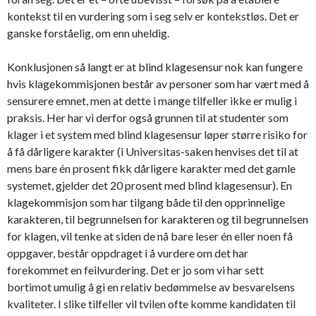
kontekst til en vurdering som i seg selv er kontekstløs. Det er
ganske forståelig, om enn uheldig.
Konklusjonen så langt er at blind klagesensur nok kan fungere
hvis klagekommisjonen består av personer som har vært med å
sensurere emnet, men at dette i mange tilfeller ikke er mulig i
praksis. Her har vi derfor også grunnen til at studenter som
klager i et system med blind klagesensur løper større risiko for
å få dårligere karakter (i Universitas-saken henvises det til at
mens bare én prosent fikk dårligere karakter med det gamle
systemet, gjelder det 20 prosent med blind klagesensur). En
klagekommisjon som har tilgang både til den opprinnelige
karakteren, til begrunnelsen for karakteren og til begrunnelsen
for klagen, vil tenke at siden de nå bare leser én eller noen få
oppgaver, består oppdraget i å vurdere om det har
forekommet en feilvurdering. Det er jo som vi har sett
bortimot umulig å gi en relativ bedømmelse av besvarelsens
kvaliteter. I slike tilfeller vil tvilen ofte komme kandidaten til