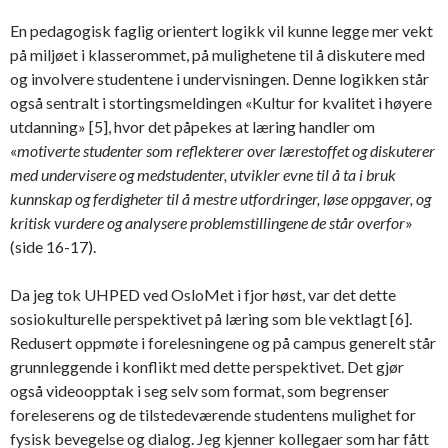
En pedagogisk faglig orientert logikk vil kunne legge mer vekt
på miljøet i klasserommet, på mulighetene til å diskutere med
og involvere studentene i undervisningen. Denne logikken står
også sentralt i stortingsmeldingen «Kultur for kvalitet i høyere
utdanning» [5], hvor det påpekes at læring handler om
«
motiverte studenter som reflekterer over lærestoffet og diskuterer
med undervisere og medstudenter, utvikler evne til å ta i bruk
kunnskap og ferdigheter til å mestre utfordringer, løse oppgaver, og
kritisk vurdere og analysere problemstillingene de står overfor
»
(side 16-17).
Da jeg tok UHPED ved OsloMet i fjor høst, var det dette
sosiokulturelle perspektivet på læring som ble vektlagt [6].
Redusert oppmøte i forelesningene og på campus generelt står
grunnleggende i konflikt med dette perspektivet. Det gjør
også videoopptak i seg selv som format, som begrenser
foreleserens og de tilstedeværende studentens mulighet for
fysisk bevegelse og dialog. Jeg kjenner kollegaer som har fått