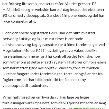
har følt seg litt som kjendiser utenfor Moldes grenser. På
HiMoldeX sin egen webside kan en i dag lese at det eksisterer
93 kurs med videoopptak. Ganske så imponerende, og det har
ikke kommet gratis.
Siden den spede oppstarten i 2013 har det blitt investert
betydelig i utstyr, og ikke minst timer blant både
administrativt og faglige ansatte, for å filme forelesninger ved
Høgskolen i Molde. På IT –avdelingen overvåkes de ulike
forelesningsrommene for å ha kontroll på det tekniske, noe
som vitner om at dette er satt i system. Historier om forelesere
som har måttet gjøre nye opptak i enerom, fordi teknikken
ikke har fungert under forelesningen, forteller også at det fra
faglærerne side har blitt brukt tid for å kunne tilby
videoopptak til studentene.
Vi har hatt foredrag om hvordan vi kan lage og legge
forelesninger våre ut på nett, som da vi i fjor høst hadde en lang
seanse med professor Barbara Oakley, «
kvinnen bak verdens