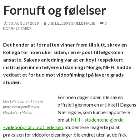
Fornuft og følelser
30. AUGUST 2019
LISE LILLEBRYGFJELD HALSE
3
KOMMENTARER
Det hender at fornuften vinner frem til slutt, skrev en
kollega for noen uker siden, i en e-post til høgskolen
ansatte. Sakens anledning var at en høyt respektert
institusjon innen høyere utdanning i Norge, NHH, hadde
vedtatt et forbud mot videofilming i på lavere grads
studier.
For noen dager siden ble saken
Lise Lillebrygfjeld Halse er
offisiell gjennom en artikkel i Dagens
professorstipendiat ved
Næringsliv, som kunne rapportere
Høgskolen i Molde.
om at
NHH-studentene gjorde
«videoopprør» mot ledelsen
. Studentene reagerte på at
praksisen for videoforelesninger ble endret uten at de fikk