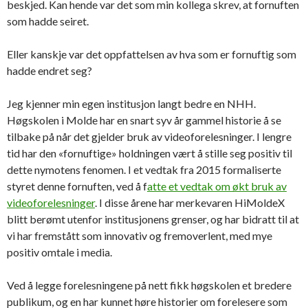
beskjed. Kan hende var det som min kollega skrev, at fornuften
som hadde seiret.
Eller kanskje var det oppfattelsen av hva som er fornuftig som
hadde endret seg?
Jeg kjenner min egen institusjon langt bedre en NHH.
Høgskolen i Molde har en snart syv år gammel historie å se
tilbake på når det gjelder bruk av videoforelesninger. I lengre
tid har den «fornuftige» holdningen vært å stille seg positiv til
dette nymotens fenomen. I et vedtak fra 2015 formaliserte
styret denne fornuften, ved å f
atte et vedtak om økt bruk av
videoforelesninger
. I disse årene har merkevaren HiMoldeX
blitt berømt utenfor institusjonens grenser, og har bidratt til at
vi har fremstått som innovativ og fremoverlent, med mye
positiv omtale i media.
Ved å legge forelesningene på nett fikk høgskolen et bredere
publikum, og en har kunnet høre historier om forelesere som