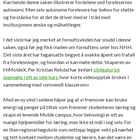
Kan hende denne saken illustrerer fordelene ved forelesernes
autonomi. Men selv autonome forelesere har behov for støtte
og forståelse for at det de driver med er i tråd med
institusjonens ønske og målsettinger.
I det siste har jeg merket at fornuftsvinden har snudd i denne
saken, også før jeg fikk mailen om fornuftens seier hos NHH.
Det siste året har fagansatte begynt å snakke åpent om frafall
fra forelesninger, og hvordan vi kan møte dette. Skaperen av
HiMoldeX, Per Kristian Rekdal har innført
obligatorisk
oppmøte i ett av sine kurs
, hvor korte videoopptak brukes i
sammenheng med «omvendt klasserom»
Med en ny vind i seilene håper jeg at vi fremover kan bruke
energi og penger på tiltak som fremmer studentenes læring og
skape et levende Molde campus, hvor teknologi er ett av
mange hjelpemidler for læring, men ikke et mål i seg selv. For
en liten regional høgskole som nettopp legger vekt på nærhet
og tett kontakt mellom studenter og lærere, kan det være en