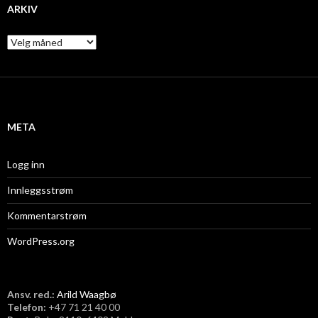
ARKIV
A
r
k
i
v
META
Logg inn
Innleggsstrøm
Kommentarstrøm
WordPress.org
Ansv. red.:
Arild Waagbø
Telefon:
​+47 71 21 40 00