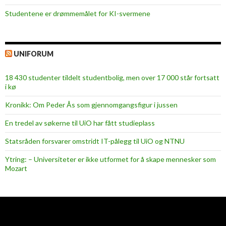
Studentene er drømmemålet for KI-svermene
UNIFORUM
18 430 studenter tildelt studentbolig, men over 17 000 står fortsatt
i kø
Kronikk: Om Peder Ås som gjennomgangsfigur i jussen
En tredel av søkerne til UiO har fått studieplass
Statsråden forsvarer omstridt IT-pålegg til UiO og NTNU
Ytring: – Universiteter er ikke utformet for å skape mennesker som
Mozart