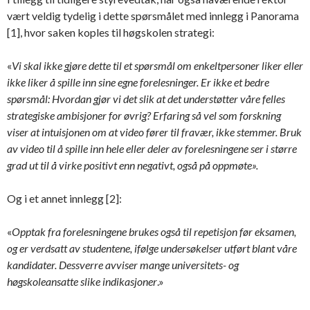
vært veldig tydelig i dette spørsmålet med innlegg i Panorama
[1], hvor saken koples til høgskolen strategi:
«
Vi skal ikke gjøre dette til et spørsmål om enkeltpersoner liker eller
ikke liker å spille inn sine egne forelesninger. Er ikke et bedre
spørsmål: Hvordan gjør vi det slik at det understøtter våre felles
strategiske ambisjoner for øvrig? Erfaring så vel som forskning
viser at intuisjonen om at video fører til fravær, ikke stemmer. Bruk
av video til å spille inn hele eller deler av forelesningene ser i større
grad ut til å virke positivt enn negativt, også på oppmøte».
Og i et annet innlegg [2]:
«
Opptak fra forelesningene brukes også til repetisjon før eksamen,
og er verdsatt av studentene, ifølge undersøkelser utført blant våre
kandidater. Dessverre avviser mange universitets- og
høgskoleansatte slike indikasjoner
.»