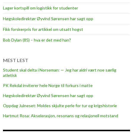
Lager kortspill om logistikk for studenter
Høgskoledirektør Øyvind Sørensen har sagt opp
Fikk forskerpris for artikkel om utsatt hogst
Bob Dylan (85) – hva er det med han?
MEST LEST
Student skal delta i Norseman: — Jeg har aldri vært noe særlig
atletisk
PK Rekdal inviterer hele Norge til forkurs i matte
Høgskoledirektør Øyvind Sørensen har sagt opp
Oppdag Julneset: Moldes skjulte perle for tur og krigshistorie
Hartmut Rosa: Akselerasjon, resonans og relasjonell motstand