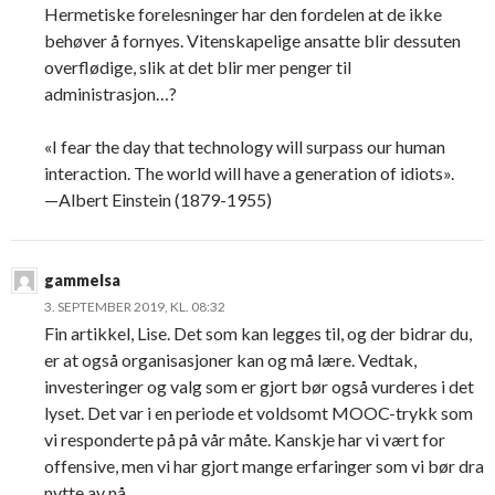
Hermetiske forelesninger har den fordelen at de ikke
behøver å fornyes. Vitenskapelige ansatte blir dessuten
overflødige, slik at det blir mer penger til
administrasjon…?
«I fear the day that technology will surpass our human
interaction. The world will have a generation of idiots».
—Albert Einstein (1879-1955)
gammelsa
3. SEPTEMBER 2019, KL. 08:32
Fin artikkel, Lise. Det som kan legges til, og der bidrar du,
er at også organisasjoner kan og må lære. Vedtak,
investeringer og valg som er gjort bør også vurderes i det
lyset. Det var i en periode et voldsomt MOOC-trykk som
vi responderte på på vår måte. Kanskje har vi vært for
offensive, men vi har gjort mange erfaringer som vi bør dra
nytte av nå.