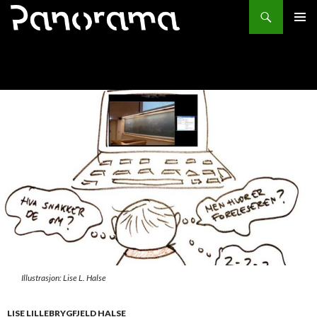
Søk
HOPP
PRIMÆ
TIL
INNHOLD
Illustrasjon: Lise L. Halse
LISE LILLEBRYGFJELD HALSE