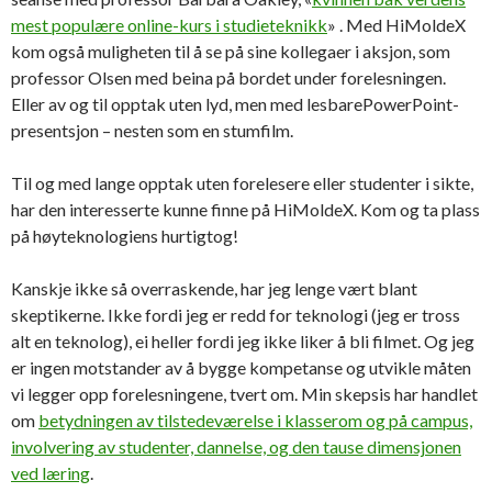
mest populære online-kurs i studieteknikk
» . Med HiMoldeX
kom også muligheten til å se på sine kollegaer i aksjon, som
professor Olsen med beina på bordet under forelesningen.
Eller av og til opptak uten lyd, men med lesbarePowerPoint-
presentsjon – nesten som en stumfilm.
Til og med lange opptak uten forelesere eller studenter i sikte,
har den interesserte kunne finne på HiMoldeX. Kom og ta plass
på høyteknologiens hurtigtog!
Kanskje ikke så overraskende, har jeg lenge vært blant
skeptikerne. Ikke fordi jeg er redd for teknologi (jeg er tross
alt en teknolog), ei heller fordi jeg ikke liker å bli filmet. Og jeg
er ingen motstander av å bygge kompetanse og utvikle måten
vi legger opp forelesningene, tvert om. Min skepsis har handlet
om
betydningen av tilstedeværelse i klasserom og på campus,
involvering av studenter, dannelse, og den tause dimensjonen
ved læring
.