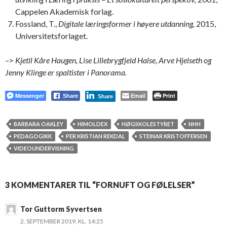
Cappelen Akademisk forlag.
Fossland, T.,
Digitale læringsformer i høyere utdanning,
2015,
Universitetsforlaget.
–> Kjetil Kåre Haugen, Lise Lillebrygfjeld Halse, Arve Hjelseth og
Jenny Klinge er spaltister i Panorama.
Messenger
Email
Print
Share
Share
BARBARA OAKLEY
HIMOLDEX
HØGSKOLESTYRET
NHH
PEDAGOGIKK
PER KRISTIAN REKDAL
STEINAR KRISTOFFERSEN
VIDEOUNDERVISNING
3 KOMMENTARER TIL “FORNUFT OG FØLELSER”
Tor Guttorm Syvertsen
2. SEPTEMBER 2019, KL. 14:25