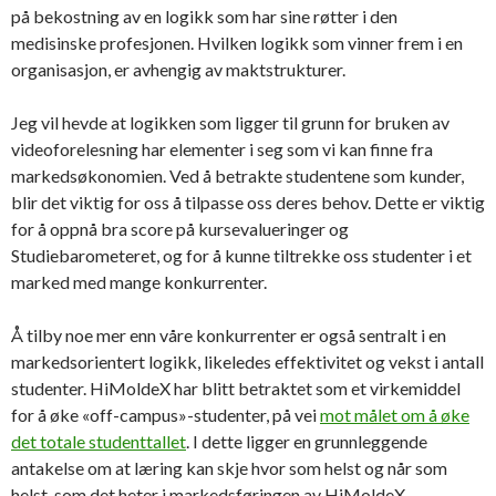
på bekostning av en logikk som har sine røtter i den
medisinske profesjonen. Hvilken logikk som vinner frem i en
organisasjon, er avhengig av maktstrukturer.
Jeg vil hevde at logikken som ligger til grunn for bruken av
videoforelesning har elementer i seg som vi kan finne fra
markedsøkonomien. Ved å betrakte studentene som kunder,
blir det viktig for oss å tilpasse oss deres behov. Dette er viktig
for å oppnå bra score på kursevalueringer og
Studiebarometeret, og for å kunne tiltrekke oss studenter i et
marked med mange konkurrenter.
Å tilby noe mer enn våre konkurrenter er også sentralt i en
markedsorientert logikk, likeledes effektivitet og vekst i antall
studenter. HiMoldeX har blitt betraktet som et virkemiddel
for å øke «off-campus»-studenter, på vei
mot målet om å øke
det totale studenttallet
. I dette ligger en grunnleggende
antakelse om at læring kan skje hvor som helst og når som
helst, som det heter i markedsføringen av HiMoldeX.