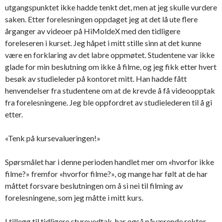
utgangspunktet ikke hadde tenkt det, men at jeg skulle vurdere
saken. Etter forelesningen oppdaget jeg at det lå ute flere
årganger av videoer på HiMoldeX med den tidligere
foreleseren i kurset. Jeg håpet i mitt stille sinn at det kunne
være en forklaring av det labre oppmøtet. Studentene var ikke
glade for min beslutning om ikke å filme, og jeg fikk etter hvert
besøk av studieleder på kontoret mitt. Han hadde fått
henvendelser fra studentene om at de krevde å få videoopptak
fra forelesningene. Jeg ble oppfordret av studielederen til å gi
etter.
«Tenk på kursevalueringen!»
Spørsmålet har i denne perioden handlet mer om «hvorfor ikke
filme?» fremfor «hvorfor filme?», og mange har følt at de har
måttet forsvare beslutningen om å si nei til filming av
forelesningene, som jeg måtte i mitt kurs.
I tillegg til tidligere styrevedtak, har også nåværende rektor