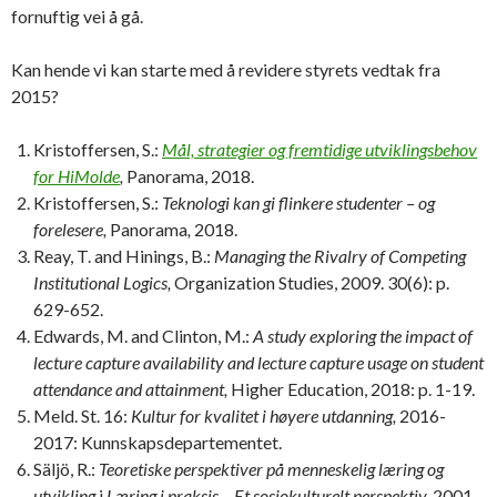
fornuftig vei å gå.
Kan hende vi kan starte med å revidere styrets vedtak fra
2015?
Kristoffersen, S.:
Mål, strategier og fremtidige utviklingsbehov
for HiMolde
,
Panorama, 2018.
Kristoffersen, S.:
Teknologi kan gi flinkere studenter – og
forelesere,
Panorama
,
2018.
Reay, T. and Hinings, B.:
Managing the Rivalry of Competing
Institutional Logics,
Organization Studies, 2009. 30(6): p.
629-652.
Edwards, M. and Clinton, M.:
A study exploring the impact of
lecture capture availability and lecture capture usage on student
attendance and attainment,
Higher Education, 2018: p. 1-19.
Meld. St. 16:
Kultur for kvalitet i høyere utdanning,
2016-
2017: Kunnskapsdepartementet.
Säljö, R.:
Teoretiske perspektiver på menneskelig læring og
utvikling
i
Læring i praksis –
Et sosiokulturelt perspektiv,
2001,