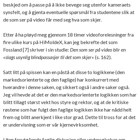
beskjed om å passe på å ikke bevege seg utenfor kameraets
synsfelt, og å gjenta eventuelle spørsmål fra studentene slik at
de som ser på video får med seg hva som skjer.
Etter å ha pløyd meg gjennom 18 timer videoforelesninger fra
fire ulike kurs på HiMoldeX, kan jeg bekrefte det som
Fossland [7] skriver i sin studie:
Den som ser på video blir en
«slags usynlig blindpassasjer til det som skjer
» (s. 162).
Satt litt på spissen kan en påstå at disse to logikkene (den
markedsorienterte og den faglige) har konkurrert med
hverandre i denne saken, og sikkert også i andre saker også.
Jeg vil hevde at det er den markedsorienterte logikken som har
blitt tillagt størst vekt hos styre og rektor, og at de kritiske
røstene som har fulgt den faglige logikken ikke har nådd helt
frem og blitt anerkjent i like stor grad. Dette til tross for at det
er undervisning som er vår kjernevirksomhet.
Uten forutgående faglig diskusjon eller undersøkelser om