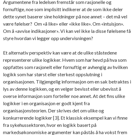
Argumentene fra ledelsen fremstår som rasjonelle og
fornuftige, noe som implisitt indikerer at de som ikke deler
dette synet baserer sine holdninger på noe annet – det må vel
være følelser? Om «å like» eller «ikke like». Om «intuisjon».
Om å «avvise indikasjoner». Vi kan vel ikke la disse følelsene få
styre hvordan vi legger opp undervisningen?
Et alternativ perspektiv kan være at de ulike ståstedene
representerer ulike logikker. Hvem som har hevd på hva som
oppfattes som rasjonelt eller fornuftig er avhengig av hvilken
logikk som har størst eller sterkest oppslutning i
organisasjonen. Tilgjengelig informasjon om en sak betraktes i
lys av denne logikken, og en velger bevisst eller ubevisst å
overse informasjon som forteller noe annet. At det fins ulike
logikker i en organisasjon er godt kjent fra
organisasjonsteorien. Der skrives det om ulike og
konkurrerende logikker [3]. Et klassisk eksempel kan vi finne
fra sykehussektoren, hvor en logikk basert på
markedsøkonomiske argumenter kan påstås å ha vokst frem