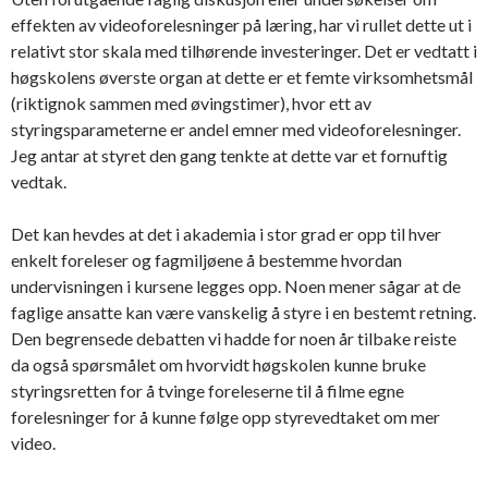
effekten av videoforelesninger på læring, har vi rullet dette ut i
relativt stor skala med tilhørende investeringer. Det er vedtatt i
høgskolens øverste organ at dette er et femte virksomhetsmål
(riktignok sammen med øvingstimer), hvor ett av
styringsparameterne er andel emner med videoforelesninger.
Jeg antar at styret den gang tenkte at dette var et fornuftig
vedtak.
Det kan hevdes at det i akademia i stor grad er opp til hver
enkelt foreleser og fagmiljøene å bestemme hvordan
undervisningen i kursene legges opp. Noen mener sågar at de
faglige ansatte kan være vanskelig å styre i en bestemt retning.
Den begrensede debatten vi hadde for noen år tilbake reiste
da også spørsmålet om hvorvidt høgskolen kunne bruke
styringsretten for å tvinge foreleserne til å filme egne
forelesninger for å kunne følge opp styrevedtaket om mer
video.