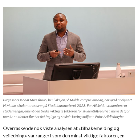
Professor Deodat Mwesiumo, her i aksjon på Molde campus onsdag, har også analysert
HiMolde-studentenes svar på Studiebarometeret 2023. For HiMolde-studentene er
studentengasjement den tredje viktigste faktoren for studenttilfredshet, mens det for
norske studenter flest er det faglige og sosiale læringsmiljøet. Foto: Arild Waagbø
Overraskende nok viste analysen at «tilbakemelding og
veiledning» var rangert som den minst viktige faktoren, en