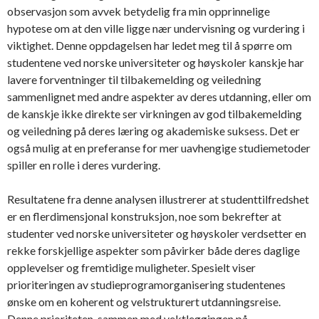
observasjon som avvek betydelig fra min opprinnelige
hypotese om at den ville ligge nær undervisning og vurdering i
viktighet. Denne oppdagelsen har ledet meg til å spørre om
studentene ved norske universiteter og høyskoler kanskje har
lavere forventninger til tilbakemelding og veiledning
sammenlignet med andre aspekter av deres utdanning, eller om
de kanskje ikke direkte ser virkningen av god tilbakemelding
og veiledning på deres læring og akademiske suksess. Det er
også mulig at en preferanse for mer uavhengige studiemetoder
spiller en rolle i deres vurdering.
Resultatene fra denne analysen illustrerer at studenttilfredshet
er en flerdimensjonal konstruksjon, noe som bekrefter at
studenter ved norske universiteter og høyskoler verdsetter en
rekke forskjellige aspekter som påvirker både deres daglige
opplevelser og fremtidige muligheter. Spesielt viser
prioriteringen av studieprogramorganisering studentenes
ønske om en koherent og velstrukturert utdanningsreise.
Denne prioriteten, sammen med vektleggingen på