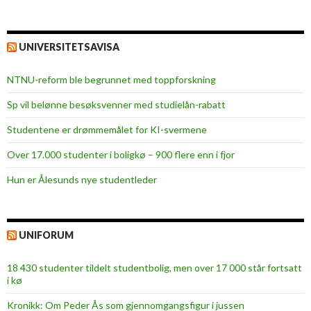
UNIVERSITETSAVISA
NTNU-reform ble begrunnet med toppforskning
Sp vil belønne besøksvenner med studielån-rabatt
Studentene er drømmemålet for KI-svermene
Over 17.000 studenter i boligkø – 900 flere enn i fjor
Hun er Ålesunds nye studentleder
UNIFORUM
18 430 studenter tildelt studentbolig, men over 17 000 står fortsatt
i kø
Kronikk: Om Peder Ås som gjennomgangsfigur i jussen