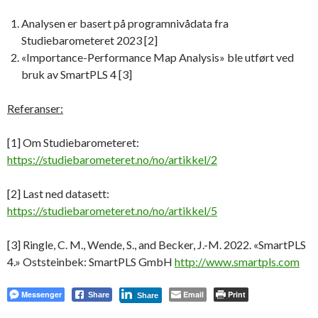
Analysen er basert på programnivådata fra
Studiebarometeret 2023 [2]
«Importance-Performance Map Analysis» ble utført ved
bruk av SmartPLS 4 [3]
Referanser:
[1] Om Studiebarometeret:
https://studiebarometeret.no/no/artikkel/2
[2] Last ned datasett:
https://studiebarometeret.no/no/artikkel/5
[3] Ringle, C. M., Wende, S., and Becker, J.-M. 2022. «SmartPLS
4.» Oststeinbek: SmartPLS GmbH
http://www.smartpls.com
Messenger
Email
Print
Share
Share