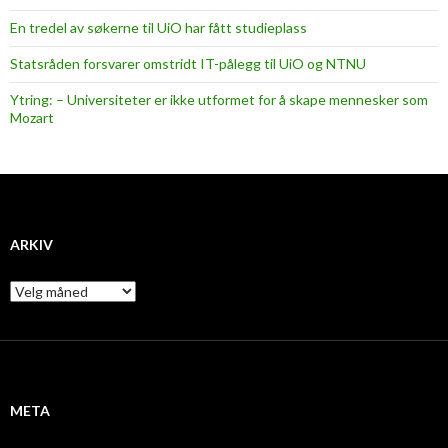
En tredel av søkerne til UiO har fått studieplass
Statsråden forsvarer omstridt IT-pålegg til UiO og NTNU
Ytring: – Universiteter er ikke utformet for å skape mennesker som
Mozart
ARKIV
A
r
k
i
v
META