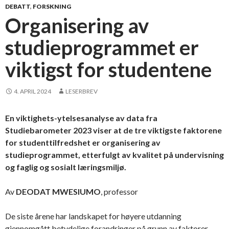
DEBATT
,
FORSKNING
Organisering av
studieprogrammet er
viktigst for studentene
4. APRIL 2024
LESERBREV
En viktighets-ytelsesanalyse av data fra
Studiebarometer 2023 viser at de tre viktigste faktorene
for studenttilfredshet er organisering av
studieprogrammet, etterfulgt av kvalitet på undervisning
og faglig og sosialt læringsmiljø.
Av
DEODAT MWESIUMO
, professor
De siste årene har landskapet for høyere utdanning
gjennomgått betydelige forandringer på grunn av faktorer