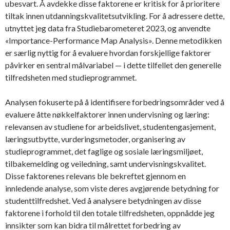
ubesvart. Å avdekke disse faktorene er kritisk for å prioritere
tiltak innen utdanningskvalitetsutvikling. For å adressere dette,
utnyttet jeg data fra Studiebarometeret 2023, og anvendte
«Importance-Performance Map Analysis». Denne metodikken
er særlig nyttig for å evaluere hvordan forskjellige faktorer
påvirker en sentral målvariabel — i dette tilfellet den generelle
tilfredsheten med studieprogrammet.
Analysen fokuserte på å identifisere forbedringsområder ved å
evaluere åtte nøkkelfaktorer innen undervisning og læring:
relevansen av studiene for arbeidslivet, studentengasjement,
læringsutbytte, vurderingsmetoder, organisering av
studieprogrammet, det faglige og sosiale læringsmiljøet,
tilbakemelding og veiledning, samt undervisningskvalitet.
Disse faktorenes relevans ble bekreftet gjennom en
innledende analyse, som viste deres avgjørende betydning for
studenttilfredshet. Ved å analysere betydningen av disse
faktorene i forhold til den totale tilfredsheten, oppnådde jeg
innsikter som kan bidra til målrettet forbedring av