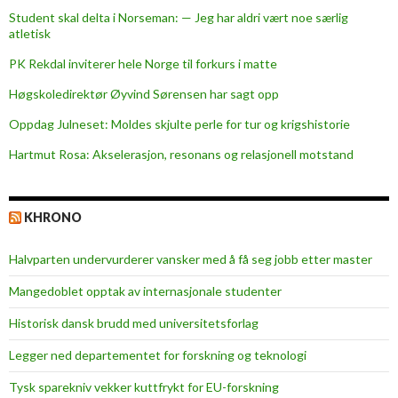
Student skal delta i Norseman: — Jeg har aldri vært noe særlig
atletisk
PK Rekdal inviterer hele Norge til forkurs i matte
Høgskoledirektør Øyvind Sørensen har sagt opp
Oppdag Julneset: Moldes skjulte perle for tur og krigshistorie
Hartmut Rosa: Akselerasjon, resonans og relasjonell motstand
KHRONO
Halvparten undervurderer vansker med å få seg jobb etter master
Mangedoblet opptak av internasjonale studenter
Historisk dansk brudd med universitetsforlag
Legger ned departementet for forskning og teknologi
Tysk sparekniv vekker kuttfrykt for EU-forskning