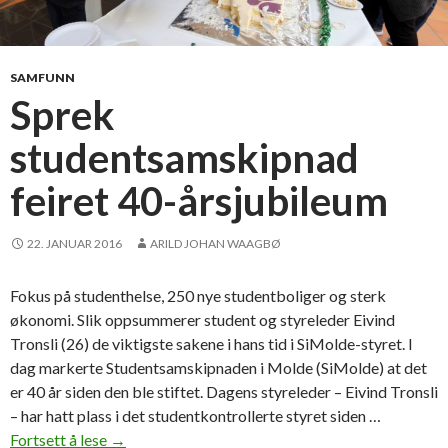
v
e
r
n
SAMFUNN
e
Sprek
p
studentsamskipnad
l
e
feiret 40-årsjubileum
i
e
r
22. JANUAR 2016
ARILD JOHAN WAAGBØ
u
t
Fokus på studenthelse, 250 nye studentboliger og sterk
d
økonomi. Slik oppsummerer student og styreleder Eivind
a
Tronsli (26) de viktigste sakene i hans tid i SiMolde-styret. I
n
dag markerte Studentsamskipnaden i Molde (SiMolde) at det
n
er 40 år siden den ble stiftet. Dagens styreleder – Eivind Tronsli
i
– har hatt plass i det studentkontrollerte styret siden …
n
Fortsett å lese
S
→