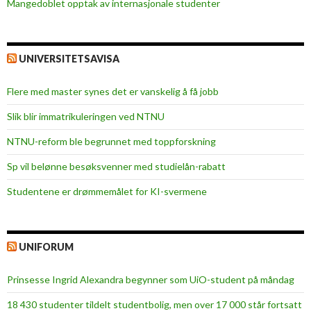
Mangedoblet opptak av internasjonale studenter
l
e
u
m
UNIVERSITETSAVISA
Flere med master synes det er vanskelig å få jobb
Slik blir immatrikuleringen ved NTNU
NTNU-reform ble begrunnet med toppforskning
Sp vil belønne besøksvenner med studielån-rabatt
Studentene er drømmemålet for KI-svermene
UNIFORUM
Prinsesse Ingrid Alexandra begynner som UiO-student på måndag
18 430 studenter tildelt studentbolig, men over 17 000 står fortsatt