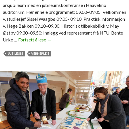
r
årsjubileum med en jubileumskonferanse i Haavelmo
s
auditorium. Her er hele programmet: 09.00–09.05: Velkommen
p
v. studiesjef Sissel Waagbø 09.05- 09.10: Praktisk informasjon
e
v. Hege Bakken 09.10–09.30: Historisk tilbakeblikk v. May
k
Østby 09.30–09.50: Innlegg ved representant frå NFU, Bente
t
Urke …
Fortsett å lese
F
→
i
e
v
i
JUBILEUM
VERNEPLEIE
r
e
r
2
0
å
r
m
e
d