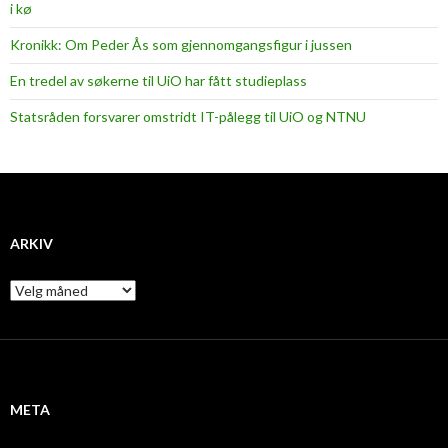
i kø
Kronikk: Om Peder Ås som gjennomgangsfigur i jussen
En tredel av søkerne til UiO har fått studieplass
Statsråden forsvarer omstridt IT-pålegg til UiO og NTNU
ARKIV
A
r
k
i
v
META