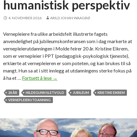
humanistisk perspektiv
y
s
n
4. NOVEMBER 2016
ARILD JOHAN WAAGBØ
i
n
Vernepleiere fra ulike arbeidsfelt illustrerte fagets
g
anvendelighet på jubileumskonferansen som i dag markerte at
s
vernepleierutdanningen i Molde feirer 20 år. Kristine Eikrem,
t
som er vernepleier i PPT (pedagogisk-psykologisk tjeneste),
i
erklærte at vernepleieren er som poteten, og kan brukes til så
d
mangt. Hun sa at i sitt innlegg at utdanningens sterke fokus på
e
å ha et …
Fortsett å lese
«
→
n
P
o
20 ÅR
HILDEGUNN SLETVOLD
JUBILEUM
KRISTINE EIKREM
t
VERNEPLEIERUTDANNING
e
t
e
r
»