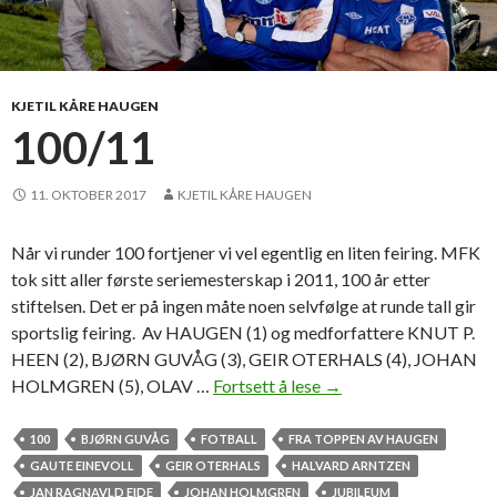
j
u
b
i
KJETIL KÅRE HAUGEN
l
100/11
e
u
11. OKTOBER 2017
KJETIL KÅRE HAUGEN
m
s
Når vi runder 100 fortjener vi vel egentlig en liten feiring. MFK
f
tok sitt aller første seriemesterskap i 2011, 100 år etter
e
stiftelsen. Det er på ingen måte noen selvfølge at runde tall gir
s
sportslig feiring. Av HAUGEN (1) og medforfattere KNUT P.
t
HEEN (2), BJØRN GUVÅG (3), GEIR OTERHALS (4), JOHAN
e
HOLMGREN (5), OLAV …
Fortsett å lese
1
→
n
0
:
0
100
BJØRN GUVÅG
FOTBALL
FRA TOPPEN AV HAUGEN
/
GAUTE EINEVOLL
GEIR OTERHALS
HALVARD ARNTZEN
–
1
JAN RAGNAVLD EIDE
JOHAN HOLMGREN
JUBILEUM