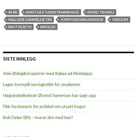
g
p
r
40 ÅR
ANESTUA STUDENTBARNEHAGE
EIVIND TRONSLI
e
HALLGEIR GAMMELSÆTER
JOSEPH SEGARAJASINGHE
JUBILEUM
k
KNUT SILSETH
SIMOLDE
s
t
u
d
SISTE INNLEGG
e
n
Atle Ødegård opptrer med Kakao på Moldejazz
t
Lager kortspill om logistikk for studenter
s
a
Høgskoledirektør Øyvind Sørensen har sagt opp
m
Fikk forskerpris for artikkel om utsatt hogst
s
k
Bob Dylan (85) – hva er det med han?
i
p
n