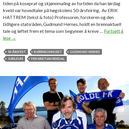
tiden på koseprat og skjønnmaling av fortiden da han lørdag
kveld var hovedtaler på høgskolens 50-årsfeiring. Av ERIK
HATTREM (tekst & foto) Professoren, forskeren og den
tidligere statsråden, Gudmund Hernes, holdt en brennaktuell
tale og løftet frem et tema som begynner å kreve …
Fortsett å
lese
G
→
u
d
50-ÅRSFEST
BJØRNSONHUSET
GUDMUND HERNES
m
JUBILEUM
PER KRISTIAN REKDAL
u
d
H
e
r
n
e
s
p
å