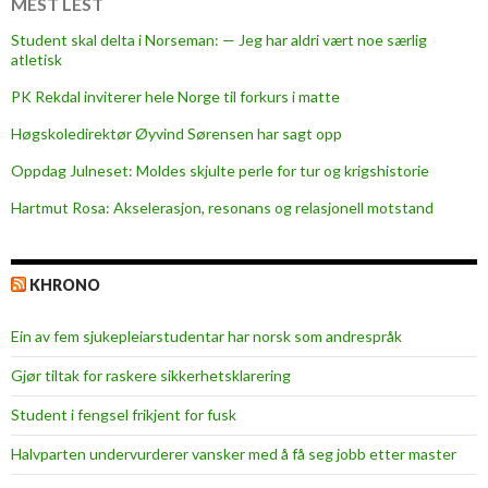
MEST LEST
a
Student skal delta i Norseman: — Jeg har aldri vært noe særlig
d
atletisk
f
PK Rekdal inviterer hele Norge til forkurs i matte
e
i
Høgskoledirektør Øyvind Sørensen har sagt opp
r
Oppdag Julneset: Moldes skjulte perle for tur og krigshistorie
e
Hartmut Rosa: Akselerasjon, resonans og relasjonell motstand
t
4
0
KHRONO
-
å
Ein av fem sjukepleiar­studentar har norsk som andrespråk
r
s
Gjør tiltak for raskere sikkerhets­klarering
j
Student i fengsel frikjent for fusk
u
b
Halvparten undervurderer vansker med å få seg jobb etter master
i