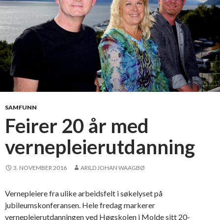
m
e
d
e
t
h
u
m
a
SAMFUNN
n
Feirer 20 år med
i
vernepleierutdanning
s
t
i
3. NOVEMBER 2016
ARILD JOHAN WAAGBØ
s
k
Vernepleiere fra ulike arbeidsfelt i søkelyset på
p
jubileumskonferansen. Hele fredag markerer
e
vernepleierutdanningen ved Høgskolen i Molde sitt 20-