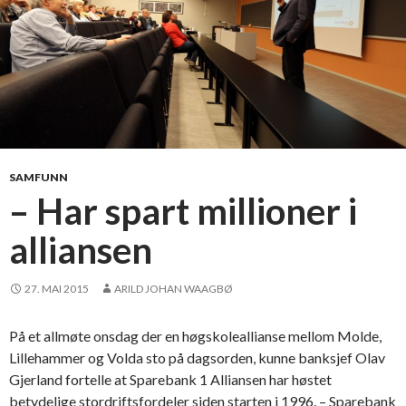
SAMFUNN
– Har spart millioner i
alliansen
27. MAI 2015
ARILD JOHAN WAAGBØ
På et allmøte onsdag der en høgskoleallianse mellom Molde,
Lillehammer og Volda sto på dagsorden, kunne banksjef Olav
Gjerland fortelle at Sparebank 1 Alliansen har høstet
betydelige stordriftsfordeler siden starten i 1996. – Sparebank