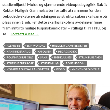
m
studiemiljøet i Molde og sjarmerende videopedagogikk. Sak 1:
i
Rektor Hallgeir Gammelsæter fortalte at rammene for den
d
bebudede eksterne utredningen av struktursaken skal være på
l
plass innen 1. juli. Før dette skal høgskolens avdelinger finne
i
fram inntil to mulige fusjonskandidater – i tillegg til NTNU, og
n
så …
Fortsett å lese
S
→
g
t
r
ALLMØTE
ELIN MORDAL
HALLGEIR GAMMELSÆTER
u
HANS INDERHAUG
KAI OLSEN
PEDAGOGIKK
k
ROLF MAGNUS ORØ
SAKS
SIGNE JULNES
STRUKTURSAKEN
t
STUDENTENES ROSE
STUDIEMILJØ
TONE HEGDAL
u
VEGARD AGLEDAL RANGSÆTER
VIDEO
YNGVE NORDKVELLE
r
s
a
k
,
s