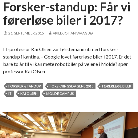
r
Forsker-standup: Får vi
u
førerløse biler i 2017?
t
e
n
21. SEPTEMBER 2015
ARILD JOHAN WAAGBØ
l
o
IT-professor Kai Olsen var førstemann ut med forsker-
g
standup i kantina. – Google lovet førerløse biler i 2017. Er det
i
bare to år til vi kan møte robotbiler på veiene i Molde? spør
k
professor Kai Olsen.
k
FORSKER-STANDUP
FORSKNINGSDAGENE 2015
FØRERLØSE BILER
IT
KAI OLSEN
MOLDE CAMPUS