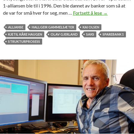
1-alliansen ble til i 1996. Den ble dannet av banker som så at
de var for små hver for seg, men …
Fortsett å lese
–
→
H
a
ALLIANSE
HALLGEIR GAMMELSÆTER
KAI OLSEN
r
KJETIL KÅRE HAUGEN
OLAV GJERLAND
SAKS
SPAREBANK 1
s
STRUKTURPROSESS
p
a
r
t
m
i
l
l
i
o
n
e