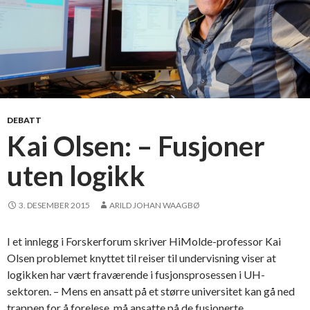
t
u
d
i
e
m
i
l
DEBATT
j
Kai Olsen: – Fusjoner
ø
uten logikk
o
g
s
3. DESEMBER 2015
ARILD JOHAN WAAGBØ
k
j
I et innlegg i Forskerforum skriver HiMolde-professor Kai
e
Olsen problemet knyttet til reiser til undervisning viser at
r
logikken har vært fraværende i fusjonsprosessen i UH-
m
sektoren. – Mens en ansatt på et større universitet kan gå ned
s
trappen for å forelese, må ansatte på de fusjonerte