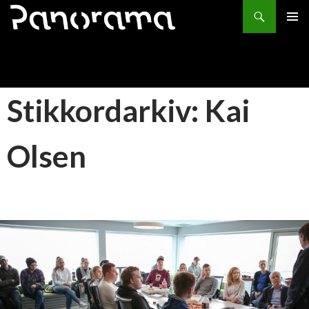
Søk
HOPP
PRIMÆ
TIL
INNHOLD
Stikkordarkiv: Kai
Olsen