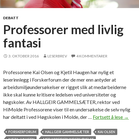
a
u
g
DEBATT
M
Professorer med livlig
e
fantasi
t
a
l
3. OKTOBER 2016
LESERBREV
4 KOMMENTARER
l
Professorene Kai Olsen og Kjetil Haugen har nylig et
leserinnlegg i Forskerforum der de mer enn antyder at
arbeidsmiljøundersøkelser er rigget slik at medarbeiderne
ikke skal kunne kritisere ledelsen ved universiteter og
høgskoler. Av HALLGEIR GAMMELSÆTER, rektor ved
HiMolde Professorene viser til en undersøkelse de selv nylig
har deltatt i ved Høgskolen i Molde, der …
Fortsett å lese
P
→
r
o
FORSKERFORUM
HALLGEIR GAMMELSÆTER
KAI OLSEN