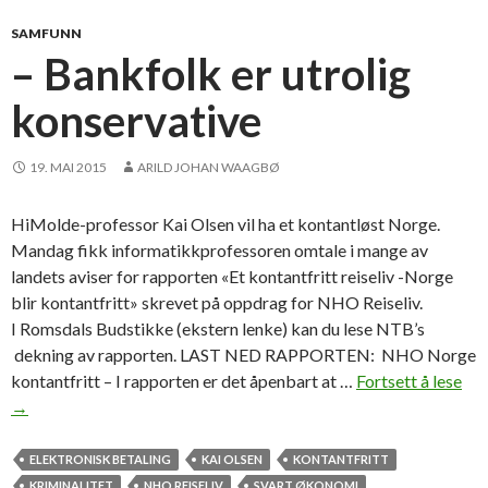
r
i
SAMFUNN
a
– Bankfolk er utrolig
l
konservative
l
i
a
19. MAI 2015
ARILD JOHAN WAAGBØ
n
s
HiMolde-professor Kai Olsen vil ha et kontantløst Norge.
e
Mandag fikk informatikkprofessoren omtale i mange av
n
landets aviser for rapporten «Et kontantfritt reiseliv -Norge
blir kontantfritt» skrevet på oppdrag for NHO Reiseliv.
I Romsdals Budstikke (ekstern lenke) kan du lese NTB’s
dekning av rapporten. LAST NED RAPPORTEN: NHO Norge
kontantfritt – I rapporten er det åpenbart at …
Fortsett å lese
–
→
B
a
n
ELEKTRONISK BETALING
KAI OLSEN
KONTANTFRITT
k
KRIMINALITET
NHO REISELIV
SVART ØKONOMI