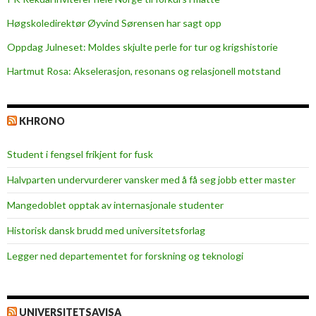
r
v
Høgskoledirektør Øyvind Sørensen har sagt opp
a
Oppdag Julneset: Moldes skjulte perle for tur og krigshistorie
t
Hartmut Rosa: Akselerasjon, resonans og relasjonell motstand
i
v
e
KHRONO
Student i fengsel frikjent for fusk
Halvparten undervurderer vansker med å få seg jobb etter master
Mangedoblet opptak av internasjonale studenter
Historisk dansk brudd med universitetsforlag
Legger ned departementet for forskning og teknologi
UNIVERSITETSAVISA