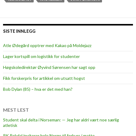
f
o
l
k
SISTE INNLEGG
e
r
Atle Ødegård opptrer med Kakao på Moldejazz
u
Lager kortspill om logistikk for studenter
t
r
Høgskoledirektør Øyvind Sørensen har sagt opp
o
Fikk forskerpris for artikkel om utsatt hogst
l
i
Bob Dylan (85) – hva er det med han?
g
k
o
MEST LEST
n
Student skal delta i Norseman: — Jeg har aldri vært noe særlig
s
atletisk
e
PK Rekdal inviterer hele Norge til forkurs i matte