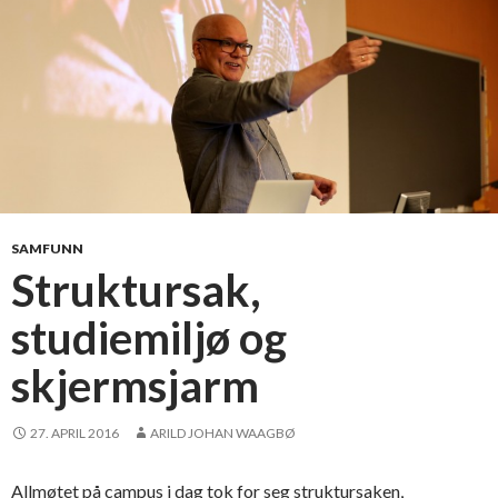
a
i
O
l
s
e
n
h
e
d
SAMFUNN
r
Struktursak,
e
studiemiljø og
t
f
skjermsjarm
o
r
f
27. APRIL 2016
ARILD JOHAN WAAGBØ
o
r
Allmøtet på campus i dag tok for seg struktursaken,