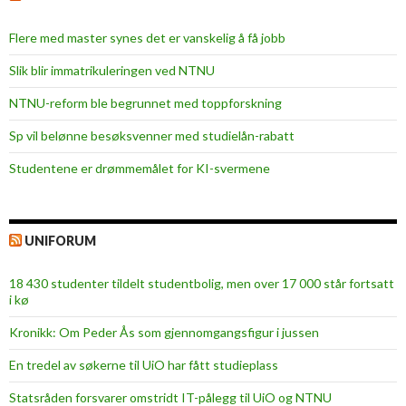
Flere med master synes det er vanskelig å få jobb
Slik blir immatrikuleringen ved NTNU
NTNU-reform ble begrunnet med toppforskning
Sp vil belønne besøksvenner med studielån-rabatt
Studentene er drømmemålet for KI-svermene
UNIFORUM
18 430 studenter tildelt studentbolig, men over 17 000 står fortsatt
i kø
Kronikk: Om Peder Ås som gjennomgangsfigur i jussen
En tredel av søkerne til UiO har fått studieplass
Statsråden forsvarer omstridt IT-pålegg til UiO og NTNU