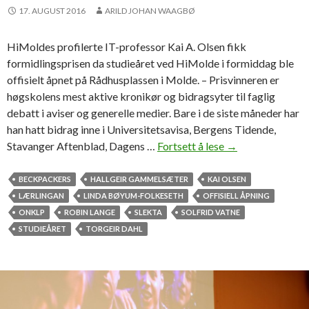
n
17. AUGUST 2016
ARILD JOHAN WAAGBØ
t
a
HiMoldes profilerte IT-professor Kai A. Olsen fikk
s
formidlingsprisen da studieåret ved HiMolde i formiddag ble
i
offisielt åpnet på Rådhusplassen i Molde. – Prisvinneren er
høgskolens mest aktive kronikør og bidragsyter til faglig
debatt i aviser og generelle medier. Bare i de siste måneder har
han hatt bidrag inne i Universitetsavisa, Bergens Tidende,
Stavanger Aftenblad, Dagens …
Fortsett å lese
P
→
r
o
BECKPACKERS
HALLGEIR GAMMELSÆTER
KAI OLSEN
f
LÆRLINGAN
LINDA BØYUM-FOLKESETH
OFFISIELL ÅPNING
e
ONKLP
ROBIN LANGE
SLEKTA
SOLFRID VATNE
s
STUDIEÅRET
TORGEIR DAHL
s
o
r
K