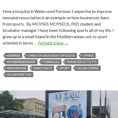
How a hospital in Wales used Formula 1 expertise to improve
neonatal resusciation is an example on how businesses learn
from sports. By MOYSES MOYSEOS, PhD student and
incubator manager I have been following sports all of my life. I
grew up in a small island in the Mediterranean, not so sport
oriented in terms …
Fortsett å lese
I
→
s
i
BUSINESS
CHRISTOS ANAGNOSTOPOULOS
CYPRUS
t
ENTREPRENEURSHIP
FORMULA 1
FRANSCESCO TOTTI
p
INNOVATION
NANCY KATZ
SPORT
UCLAN CYPRUS
o
UCLAN PRESTON
s
s
i
b
l
e