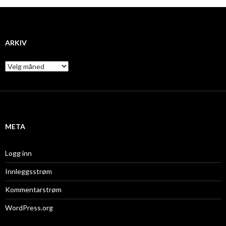
ARKIV
A
r
k
i
v
META
Logg inn
Innleggsstrøm
Kommentarstrøm
WordPress.org