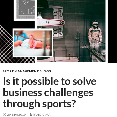
a
t
h
d
o
u
s
p
a
r
t
SPORT MANAGEMENT BLOGG
Is it possible to solve
business challenges
through sports?
29. MAI 2019
PANORAMA