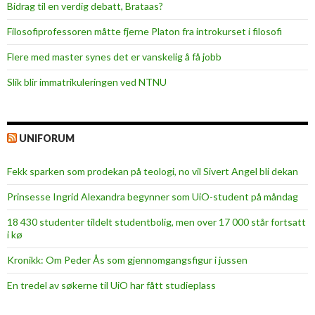
Bidrag til en verdig debatt, Brataas?
Filosofiprofessoren måtte fjerne Platon fra introkurset i filosofi
Flere med master synes det er vanskelig å få jobb
Slik blir immatrikuleringen ved NTNU
UNIFORUM
Fekk sparken som prodekan på teologi, no vil Sivert Angel bli dekan
Prinsesse Ingrid Alexandra begynner som UiO-student på måndag
18 430 studenter tildelt studentbolig, men over 17 000 står fortsatt
i kø
Kronikk: Om Peder Ås som gjennomgangsfigur i jussen
En tredel av søkerne til UiO har fått studieplass