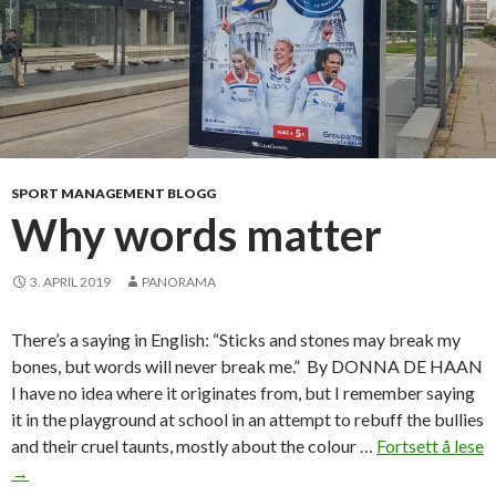
t
o
s
o
l
v
e
b
SPORT MANAGEMENT BLOGG
u
Why words matter
s
i
3. APRIL 2019
PANORAMA
n
e
There’s a saying in English: “Sticks and stones may break my
s
bones, but words will never break me.” By DONNA DE HAAN
s
I have no idea where it originates from, but I remember saying
c
it in the playground at school in an attempt to rebuff the bullies
h
and their cruel taunts, mostly about the colour …
Fortsett å lese
a
W
→
l