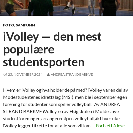
FOTO
,
SAMFUNN
iVolley — den mest
populære
studentsporten
25. NOVEMBER 2024
ANDREA STRAND BARKVE
Hvem er iVolley og hva holder de på med? iVolley var en del av
Modestudentenes idrettslag (MSI), men ble i september egen
forening for studenter som spiller volleyball. Av ANDREA
STRAND BARKVE iVolley, en av Høgskolen i Moldes nye
studentforeninger, arrangerer åpen volleyballøkt hver uke.
iVolley legger til rette for at alle som vil kan …
Fortsett å lese
i
→
V