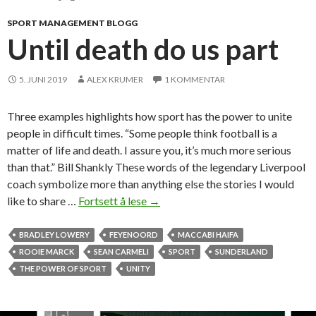
SPORT MANAGEMENT BLOGG
Until death do us part
5. JUNI 2019
ALEX KRUMER
1 KOMMENTAR
Three examples highlights how sport has the power to unite
people in difficult times. “Some people think football is a
matter of life and death. I assure you, it’s much more serious
than that.” Bill Shankly These words of the legendary Liverpool
coach symbolize more than anything else the stories I would
like to share …
Fortsett å lese
U
→
n
t
BRADLEY LOWERY
FEYENOORD
MACCABI HAIFA
i
ROOIE MARCK
SEAN CARMELI
SPORT
SUNDERLAND
l
THE POWER OF SPORT
UNITY
d
e