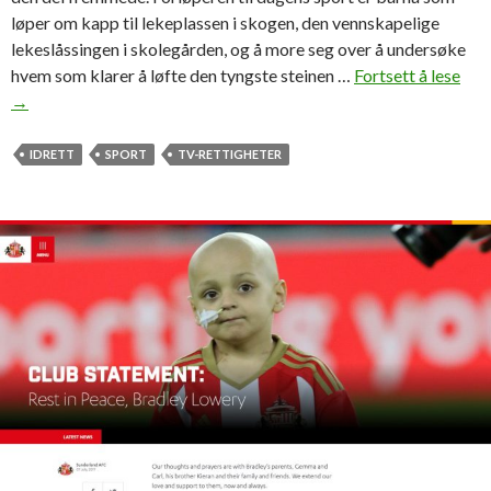
g
løper om kapp til lekeplassen i skogen, den vennskapelige
f
lekeslåssingen i skolegården, og å more seg over å undersøke
o
hvem som klarer å løfte den tyngste steinen …
Fortsett å lese
F
r
→
r
s
a
t
s
IDRETT
SPORT
TV-RETTIGHETER
u
p
d
o
e
r
n
t
t
t
e
i
r
l
s
h
o
w