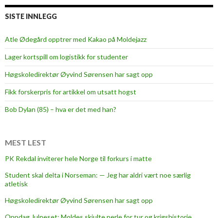
SISTE INNLEGG
Atle Ødegård opptrer med Kakao på Moldejazz
Lager kortspill om logistikk for studenter
Høgskoledirektør Øyvind Sørensen har sagt opp
Fikk forskerpris for artikkel om utsatt hogst
Bob Dylan (85) – hva er det med han?
MEST LEST
PK Rekdal inviterer hele Norge til forkurs i matte
Student skal delta i Norseman: — Jeg har aldri vært noe særlig
atletisk
Høgskoledirektør Øyvind Sørensen har sagt opp
Oppdag Julneset: Moldes skjulte perle for tur og krigshistorie