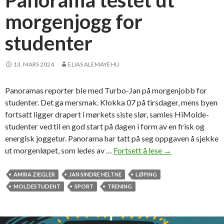
Panorama testet ut
æ
morgenjogg for
r
e
studenter
s
t
u
13. MARS 2024
ELIAS ALEMAYEHU
d
e
Panoramas reporter ble med Turbo-Jan på morgenjobb for
n
studenter. Det ga mersmak. Klokka 07 på tirsdager, mens byen
t
fortsatt ligger drapert i mørkets siste slør, samles HiMolde-
s
studenter ved til en god start på dagen i form av en frisk og
p
energisk joggetur. Panorama har tatt på seg oppgaven å sjekke
o
ut morgenløpet, som ledes av …
Fortsett å lese
P
→
r
a
t
n
AMIRA ZIEGLER
JAN SINDRE HELTNE
LØPING
e
o
MOLDESTUDENT
SPORT
TRENING
n
r
a
m