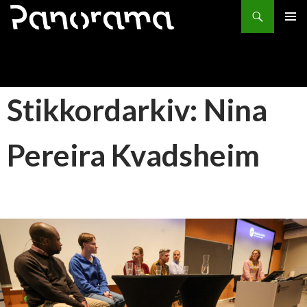
Søk
HOPP
PRIMÆ
TIL
INNHOLD
Stikkordarkiv: Nina
Pereira Kvadsheim