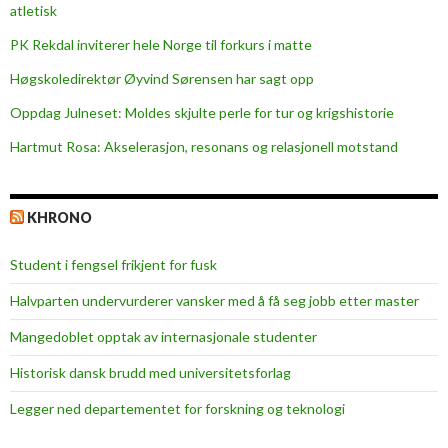
m
atletisk
s
PK Rekdal inviterer hele Norge til forkurs i matte
i
r
Høgskoledirektør Øyvind Sørensen har sagt opp
k
Oppdag Julneset: Moldes skjulte perle for tur og krigshistorie
u
Hartmut Rosa: Akselerasjon, resonans og relasjonell motstand
l
æ
r
KHRONO
ø
k
Student i fengsel frikjent for fusk
o
n
Halvparten undervurderer vansker med å få seg jobb etter master
o
Mangedoblet opptak av internasjonale studenter
m
i
Historisk dansk brudd med universitetsforlag
Legger ned departementet for forskning og teknologi