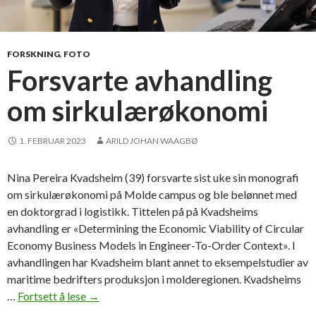
r
d
i
å
FORSKNING
,
FOTO
v
Forsvarte avhandling
æ
om sirkulærøkonomi
r
e
p
1. FEBRUAR 2023
ARILD JOHAN WAAGBØ
å
c
Nina Pereira Kvadsheim (39) forsvarte sist uke sin monografi
a
om sirkulærøkonomi på Molde campus og ble belønnet med
m
en doktorgrad i logistikk. Tittelen på på Kvadsheims
p
avhandling er «Determining the Economic Viability of Circular
u
Economy Business Models in Engineer-To-Order Context». I
s
avhandlingen har Kvadsheim blant annet to eksempelstudier av
e
maritime bedrifters produksjon i molderegionen. Kvadsheims
n
…
Fortsett å lese
F
→
n
o