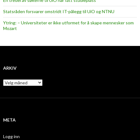
En tredel av søkerne til UiO har fått studieplass
Statsråden forsvarer omstridt IT-pålegg til UiO og NTNU
Ytring: – Universiteter er ikke utformet for å skape mennesker som
Mozart
ARKIV
A
r
k
i
v
META
Logg inn