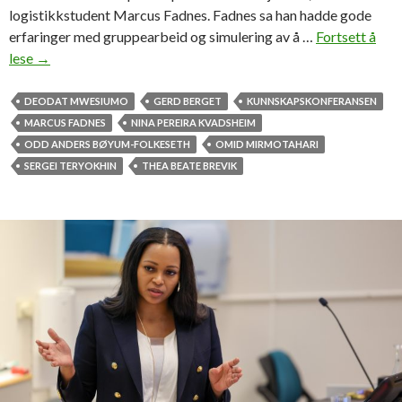
logistikkstudent Marcus Fadnes. Fadnes sa han hadde gode
erfaringer med gruppearbeid og simulering av å …
Fortsett å
lese
—
→
D
e
DEODAT MWESIUMO
GERD BERGET
KUNNSKAPSKONFERANSEN
t
MARCUS FADNES
NINA PEREIRA KVADSHEIM
m
ODD ANDERS BØYUM-FOLKESETH
OMID MIRMOTAHARI
å
SERGEI TERYOKHIN
THEA BEATE BREVIK
g
i
s
t
ø
r
r
e
v
e