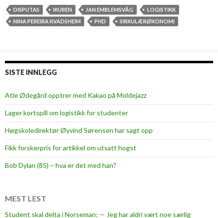
å
r
DISPUTAS
IKUBEN
JAN EMBLEMSVÅG
LOGISTIKK
s
s
NINA PEREIRA KVADSHEIM
PHD
SIRKULÆRØKONOMI
i
v
t
a
t
r
e
t
SISTE INNLEGG
h
e
j
a
Atle Ødegård opptrer med Kakao på Moldejazz
e
v
m
Lager kortspill om logistikk for studenter
h
m
a
Høgskoledirektør Øyvind Sørensen har sagt opp
e
n
Fikk forskerpris for artikkel om utsatt hogst
d
l
Bob Dylan (85) – hva er det med han?
i
n
g
MEST LEST
o
Student skal delta i Norseman: — Jeg har aldri vært noe særlig