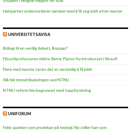
Student i fengsel frikjent for fusk
i
r
Halvparten undervurderer vansker med å få seg jobb etter master
s
o
k
g
n
a
UNIVERSITETSAVISA
k
e
Bidrag til en verdig debatt, Brataas?
n
Filosofiprofessoren måtte fjerne Platon fra introkurset i filosofi
v
i
Flere med master synes det er vanskelig å få jobb
n
Slik blir immatrikuleringen ved NTNU
p
å
NTNU-reform ble begrunnet med toppforskning
v
i
n
UNIFORUM
t
e
Fekk sparken som prodekan på teologi. No stiller han som