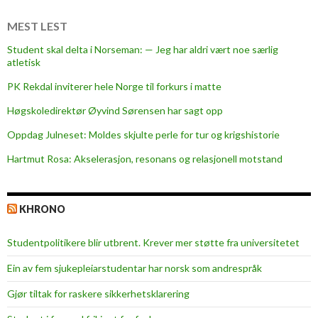
t
a
e
l
MEST LEST
n
i
Student skal delta i Norseman: — Jeg har aldri vært noe særlig
k
s
atletisk
e
e
PK Rekdal inviterer hele Norge til forkurs i matte
s
r
i
i
Høgskoledirektør Øyvind Sørensen har sagt opp
r
n
Oppdag Julneset: Moldes skjulte perle for tur og krigshistorie
k
g
u
Hartmut Rosa: Akselerasjon, resonans og relasjonell motstand
,
l
b
æ
l
KHRONO
r
o
ø
k
Studentpolitikere blir utbrent. Krever mer støtte fra universitetet
k
k
o
j
Ein av fem sjukepleiar­studentar har norsk som andrespråk
n
e
Gjør tiltak for raskere sikkerhets­klarering
o
d
m
e