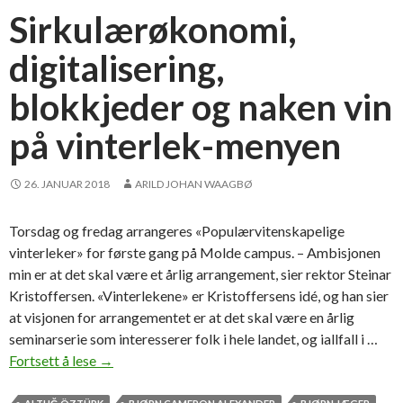
u
Sirkulærøkonomi,
p
digitalisering,
(
H
blokkjeder og naken vin
)
v
på vinterlek-menyen
i
l
26. JANUAR 2018
ARILD JOHAN WAAGBØ
a
t
o
Torsdag og fredag arrangeres «Populærvitenskapelige
f
vinterleker» for første gang på Molde campus. – Ambisjonen
f
min er at det skal være et årlig arrangement, sier rektor Steinar
e
Kristoffersen. «Vinterlekene» er Kristoffersens idé, og han sier
n
at visjonen for arrangementet er at det skal være en årlig
t
seminarserie som interesserer folk i hele landet, og iallfall i …
l
Fortsett å lese
S
→
i
i
g