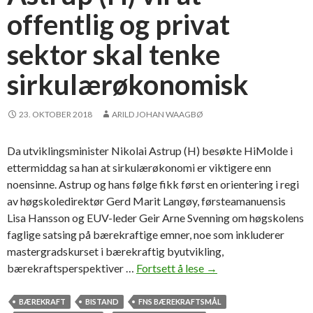
r
offentlig og privat
ø
k
sektor skal tenke
o
n
sirkulærøkonomisk
o
m
23. OKTOBER 2018
ARILD JOHAN WAAGBØ
i
s
Da utviklingsminister Nikolai Astrup (H) besøkte HiMolde i
k
ettermiddag sa han at sirkulærøkonomi er viktigere enn
w
noensinne. Astrup og hans følge fikk først en orientering i regi
o
av høgskoledirektør Gerd Marit Langøy, førsteamanuensis
r
Lisa Hansson og EUV-leder Geir Arne Svenning om høgskolens
k
faglige satsing på bærekraftige emner, noe som inkluderer
s
mastergradskurset i bærekraftig byutvikling,
h
bærekraftsperspektiver …
Fortsett å lese
U
→
o
t
p
v
BÆREKRAFT
BISTAND
FNS BÆREKRAFTSMÅL
i