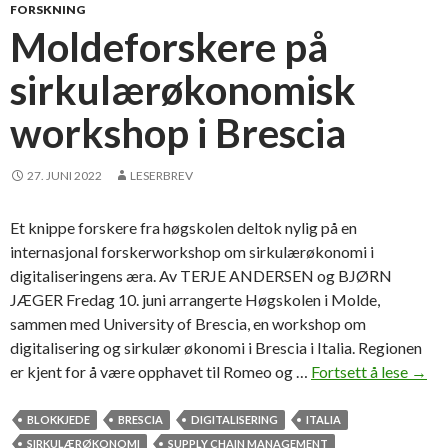
n
FORSKNING
g
Moldeforskere på
o
sirkulærøkonomisk
m
s
workshop i Brescia
i
r
k
27. JUNI 2022
LESERBREV
u
l
Et knippe forskere fra høgskolen deltok nylig på en
æ
internasjonal forskerworkshop om sirkulærøkonomi i
r
digitaliseringens æra. Av TERJE ANDERSEN og BJØRN
ø
JÆGER Fredag 10. juni arrangerte Høgskolen i Molde,
k
sammen med University of Brescia, en workshop om
o
digitalisering og sirkulær økonomi i Brescia i Italia. Regionen
n
er kjent for å være opphavet til Romeo og …
Fortsett å lese
M
→
o
o
m
l
BLOKKJEDE
BRESCIA
DIGITALISERING
ITALIA
i
d
SIRKULÆRØKONOMI
SUPPLY CHAIN MANAGEMENT