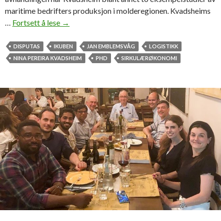
maritime bedrifters produksjon i molderegionen. Kvadsheims
…
Fortsett å lese
F
→
o
r
DISPUTAS
IKUBEN
JAN EMBLEMSVÅG
LOGISTIKK
s
NINA PEREIRA KVADSHEIM
PHD
SIRKULÆRØKONOMI
v
a
r
t
e
a
v
h
a
n
d
l
i