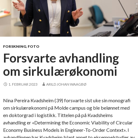
FORSKNING
,
FOTO
Forsvarte avhandling
om sirkulærøkonomi
1. FEBRUAR 2023
ARILD JOHAN WAAGBØ
Nina Pereira Kvadsheim (39) forsvarte sist uke sin monografi
om sirkulærøkonomi på Molde campus og ble belønnet med
en doktorgrad i logistikk. Tittelen på på Kvadsheims
avhandling er «Determining the Economic Viability of Circular
Economy Business Models in Engineer-To-Order Context». I
avhandlingen har Kvadsheim blant annet to eksempelstudier av