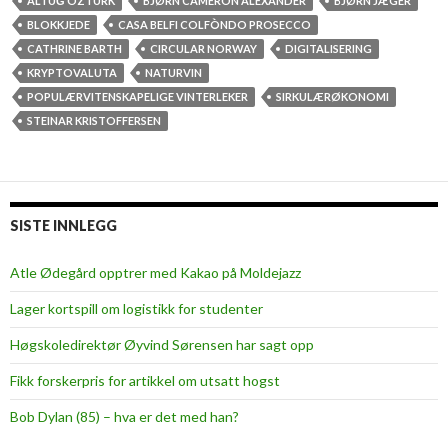
r
ALTUĞ ÖZTÜRK
BJØRN CAMERON ALEXANDER
BJØRN JÆGER
o
k
BLOKKJEDE
CASA BELFI COLFÒNDO PROSECCO
g
u
CATHRINE BARTH
CIRCULAR NORWAY
DIGITALISERING
p
l
KRYPTOVALUTA
NATURVIN
r
æ
POPULÆRVITENSKAPELIGE VINTERLEKER
SIRKULÆRØKONOMI
i
r
STEINAR KRISTOFFERSEN
v
ø
a
k
t
o
s
n
SISTE INNLEGG
e
o
k
m
Atle Ødegård opptrer med Kakao på Moldejazz
t
i
Lager kortspill om logistikk for studenter
o
,
r
d
Høgskoledirektør Øyvind Sørensen har sagt opp
s
i
Fikk forskerpris for artikkel om utsatt hogst
k
g
a
i
Bob Dylan (85) – hva er det med han?
l
t