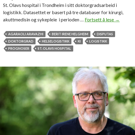
St. Olavs hospital i Trondheim i sitt doktorgradsarbeid i
logistikk. Datasettet er basert på tre databaser for kirurgi,
akuttmedisin og sykepleie i perioden …
Fortsett å lese
F
→
o
r
AGARAOLI ARAVAZHI
BERIT IRENE HELGHEIM
DISPUTAS
s
DOKTORGRAD
HELSELOGISTIKK
KI
LOGISTIKK
v
PROGNOSER
ST. OLAVS HOSPITAL
a
r
t
e
d
o
k
t
o
r
g