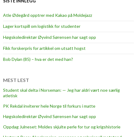
SISTE INNLEGG
e
r
r
g
Atle Ødegård opptrer med Kakao på Moldejazz
f
å
o
Lager kortspill om logistikk for studenter
r
r
a
Høgskoledirektør Øyvind Sørensen har sagt opp
r
l
e
Fikk forskerpris for artikkel om utsatt hogst
d
g
r
Bob Dylan (85) – hva er det med han?
j
i
e
i
r
o
MEST LEST
i
p
n
Student skal delta i Norseman: — Jeg har aldri vært noe særlig
p
atletisk
g
f
e
PK Rekdal inviterer hele Norge til forkurs i matte
y
n
l
Høgskoledirektør Øyvind Sørensen har sagt opp
l
Oppdag Julneset: Moldes skjulte perle for tur og krigshistorie
e