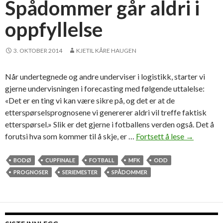
Spådommer går aldri i
n
oppfyllelse
n
t
e
3. OKTOBER 2014
KJETIL KÅRE HAUGEN
k
t
Når undertegnede og andre underviser i logistikk, starter vi
e
gjerne undervisningen i forecasting med følgende uttalelse:
r
«Det er en ting vi kan være sikre på, og det er at de
f
etterspørselsprognosene vi genererer aldri vil treffe faktisk
r
etterspørsel.» Slik er det gjerne i fotballens verden også. Det å
a
forutsi hva som kommer til å skje, er …
Fortsett å lese
S
→
b
p
o
å
BODØ
CUPFINALE
FOTBALL
MFK
ODD
m
d
PROGNOSER
SERIEMESTER
SPÅDOMMER
r
o
i
m
n
m
g
e