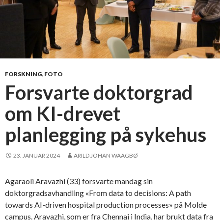
FORSKNING
,
FOTO
Forsvarte doktorgrad
om KI-drevet
planlegging på sykehus
23. JANUAR 2024
ARILD JOHAN WAAGBØ
Agaraoli Aravazhi (33) forsvarte mandag sin
doktorgradsavhandling «From data to decisions: A path
towards AI-driven hospital production processes» på Molde
campus. Aravazhi, som er fra Chennai i India, har brukt data fra