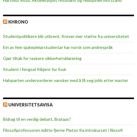
Hartmut Rosa: Akselerasjon, resonans og relasjonell motstand
l
s
e
KHRONO
Studentpolitikere blir utbrent. Krever mer støtte fra universitetet
Ein av fem sjukepleiar­studentar har norsk som andrespråk
Gjør tiltak for raskere sikkerhets­klarering
Student i fengsel frikjent for fusk
Halvparten undervurderer vansker med å få seg jobb etter master
UNIVERSITETSAVISA
Bidrag til en verdig debatt, Brataas?
Filosofiprofessoren måtte fjerne Platon fra introkurset i filosofi