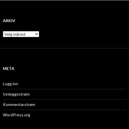
ARKIV
A
r
k
i
v
META
Logg inn
Innleggsstrøm
Kommentarstrøm
WordPress.org