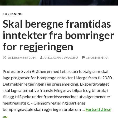
r
a
d
FORSKNING
o
Skal beregne framtidas
m
inntekter fra bomringer
K
I
for regjeringen
-
d
r
10. DESEMBER 2019
ARILD JOHAN WAAGBØ
1 KOMMENTAR
e
v
Professor Svein Bråthen er med i et ekspertutvalg som skal
e
lage prognoser for bompengeinntekter i Norge fram til 2030.
t
Det melder regjeringen i en pressemelding. Ekspertutvalget
p
skal lage alternative framskrivinger av bilpark og bilbruk, i
l
tillegg til å peke ut det framtidsscenarioet utvalget mener er
a
mest realistisk. – Gjennom regjeringspartienes
n
bompengeavtale skal regjeringen bruke om …
Fortsett å lese
S
l
→
k