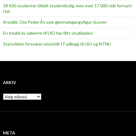
18 430 studenter tildelt studentbolig, men over 17 000 står fortsatt
i kø
Kronikk: Om Peder Ås som gjennomgangsfigur i jussen
En tredel av søkerne til UiO har fått studieplass
Statsråden forsvarer omstridt IT-pålegg til UiO og NTNU
ARKIV
A
r
k
i
v
META