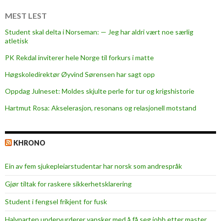
i
l
MEST LEST
h
Student skal delta i Norseman: — Jeg har aldri vært noe særlig
ø
atletisk
g
PK Rekdal inviterer hele Norge til forkurs i matte
s
k
Høgskoledirektør Øyvind Sørensen har sagt opp
o
Oppdag Julneset: Moldes skjulte perle for tur og krigshistorie
l
Hartmut Rosa: Akselerasjon, resonans og relasjonell motstand
e
s
t
KHRONO
y
r
Ein av fem sjukepleiar­studentar har norsk som andrespråk
e
t
Gjør tiltak for raskere sikkerhets­klarering
–
Student i fengsel frikjent for fusk
v
i
Halvparten undervurderer vansker med å få seg jobb etter master