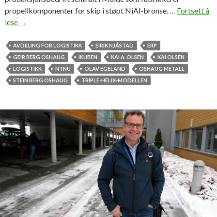
propellkomponenter for skip i støpt NiAl-bronse. …
Fortsett å
lese
B
→
e
d
AVDELING FOR LOGISTIKK
EIRIK NJÅSTAD
ERP
r
GEIR BERG OSHAUG
IKUBEN
KAI A. OLSEN
KAI OLSEN
i
LOGISTIKK
NTNU
OLAV EGELAND
OSHAUG METALL
f
STEIN BERG OSHAUG
TRIPLE-HELIX-MODELLEN
t
s
b
e
s
ø
k
:
O
s
h