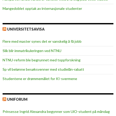
l
Mangedoblet opptak av internasjonale studenter
h
a
f
u
UNIVERSITETSAVISA
s
j
Flere med master synes det er vanskelig å få jobb
o
Slik blir immatrikuleringen ved NTNU
n
m
NTNU-reform ble begrunnet med toppforskning
e
Sp vil belønne besøksvenner med studielån-rabatt
d
N
Studentene er drømmemålet for KI-svermene
T
N
U
UNIFORUM
Prinsesse Ingrid Alexandra begynner som UiO-student på måndag