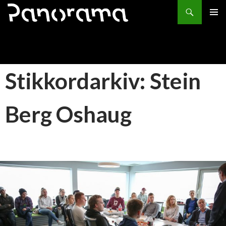
Søk
HOPP
PRIMÆ
TIL
INNHOLD
Stikkordarkiv: Stein
Berg Oshaug