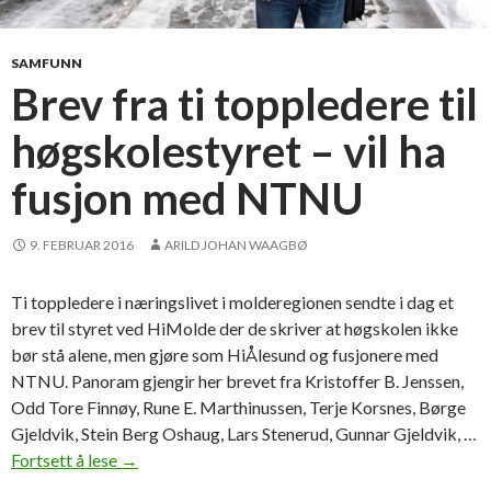
a
u
g
SAMFUNN
M
Brev fra ti toppledere til
e
høgskolestyret – vil ha
t
a
fusjon med NTNU
l
l
9. FEBRUAR 2016
ARILD JOHAN WAAGBØ
Ti toppledere i næringslivet i molderegionen sendte i dag et
brev til styret ved HiMolde der de skriver at høgskolen ikke
bør stå alene, men gjøre som HiÅlesund og fusjonere med
NTNU. Panoram gjengir her brevet fra Kristoffer B. Jenssen,
Odd Tore Finnøy, Rune E. Marthinussen, Terje Korsnes, Børge
Gjeldvik, Stein Berg Oshaug, Lars Stenerud, Gunnar Gjeldvik, …
Fortsett å lese
B
→
r