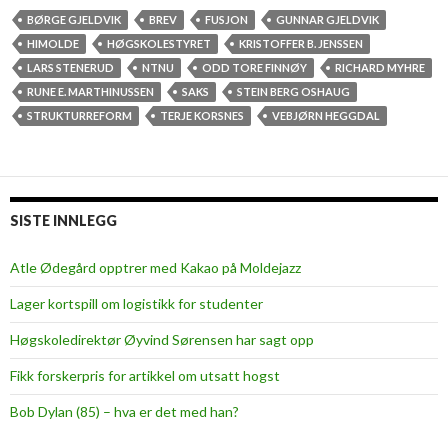
e
BØRGE GJELDVIK
BREV
FUSJON
GUNNAR GJELDVIK
v
HIMOLDE
HØGSKOLESTYRET
KRISTOFFER B. JENSSEN
f
LARS STENERUD
NTNU
ODD TORE FINNØY
RICHARD MYHRE
r
RUNE E. MARTHINUSSEN
SAKS
STEIN BERG OSHAUG
a
STRUKTURREFORM
TERJE KORSNES
VEBJØRN HEGGDAL
t
i
t
o
SISTE INNLEGG
p
p
Atle Ødegård opptrer med Kakao på Moldejazz
l
Lager kortspill om logistikk for studenter
e
d
Høgskoledirektør Øyvind Sørensen har sagt opp
e
Fikk forskerpris for artikkel om utsatt hogst
r
e
Bob Dylan (85) – hva er det med han?
t