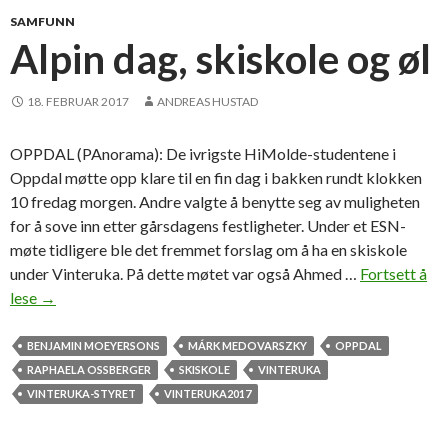
F
–
SAMFUNN
F
a
Alpin dag, skiskole og øl
-
l
p
t
18. FEBRUAR 2017
ANDREAS HUSTAD
r
e
i
r
OPPDAL (PAnorama): De ivrigste HiMolde-studentene i
s
n
Oppdal møtte opp klare til en fin dag i bakken rundt klokken
e
a
10 fredag morgen. Andre valgte å benytte seg av muligheten
r
t
for å sove inn etter gårsdagens festligheter. Under et ESN-
i
møte tidligere ble det fremmet forslag om å ha en skiskole
v
under Vinteruka. På dette møtet var også Ahmed …
Fortsett å
e
lese
A
→
m
l
e
p
BENJAMIN MOEYERSONS
MÁRK MEDOVARSZKY
OPPDAL
t
i
RAPHAELA OSSBERGER
SKISKOLE
VINTERUKA
h
n
VINTERUKA-STYRET
VINTERUKA2017
o
d
d
a