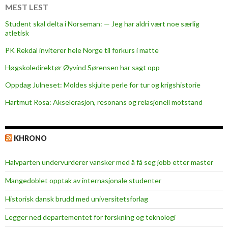
e
MEST LEST
a
Student skal delta i Norseman: — Jeg har aldri vært noe særlig
l
atletisk
p
PK Rekdal inviterer hele Norge til forkurs i matte
i
n
Høgskoledirektør Øyvind Sørensen har sagt opp
e
Oppdag Julneset: Moldes skjulte perle for tur og krigshistorie
s
Hartmut Rosa: Akselerasjon, resonans og relasjonell motstand
k
i
i
KHRONO
n
g
Halvparten undervurderer vansker med å få seg jobb etter master
c
l
Mangedoblet opptak av internasjonale studenter
a
Historisk dansk brudd med universitetsforlag
s
s
Legger ned departementet for forskning og teknologi
e