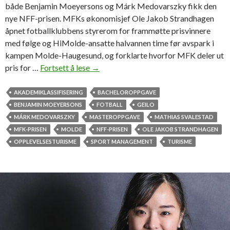
både Benjamin Moeyersons og Márk Medovarszky fikk den
nye NFF-prisen. MFKs økonomisjef Ole Jakob Strandhagen
åpnet fotballklubbens styrerom for frammøtte prisvinnere
med følge og HiMolde-ansatte halvannen time før avspark i
kampen Molde-Haugesund, og forklarte hvorfor MFK deler ut
pris for …
Fortsett å lese
S
→
t
u
AKADEMIKLASSIFISERING
BACHELOROPPGAVE
d
BENJAMIN MOEYERSONS
FOTBALL
GEILO
e
MÁRK MEDOVARSZKY
MASTEROPPGAVE
MATHIAS SVALESTAD
n
MFK-PRISEN
MOLDE
NFF-PRISEN
OLE JAKOB STRANDHAGEN
t
OPPLEVELSESTURISME
SPORT MANAGEMENT
TURISME
o
p
p
g
a
v
e