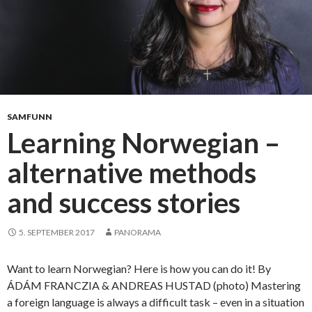
r
o
m
f
o
t
b
SAMFUNN
a
Learning Norwegian –
l
alternative methods
l
a
and success stories
k
a
d
5. SEPTEMBER 2017
PANORAMA
e
m
Want to learn Norwegian? Here is how you can do it! By
i
ÁDÁM FRANCZIA & ANDREAS HUSTAD (photo) Mastering
o
a foreign language is always a difficult task – even in a situation