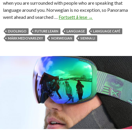
g
when you are surrounded with people who are speaking that
t
language around you. Norwegian is no exception, so Panorama
u
went ahead and searched …
Fortsett å lese
L
→
r
e
i
a
DUOLINGO
FUTURE LEARN
LANGUAGE
LANGUAGE CAFÉ
s
r
MÁRK MEDOVARSZKY
NORWEGIAN
SIENNA LI
m
n
e
i
f
n
i
g
k
N
k
o
M
r
F
w
K
e
-
g
o
i
g
a
N
n