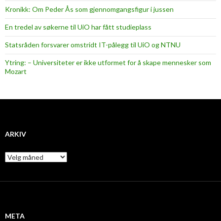
Kronikk: Om Peder Ås som gjennomgangsfigur i jussen
En tredel av søkerne til UiO har fått studieplass
Statsråden forsvarer omstridt IT-pålegg til UiO og NTNU
Ytring: – Universiteter er ikke utformet for å skape mennesker som
Mozart
ARKIV
A
r
k
i
v
META