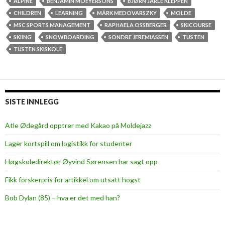
u
ALPINE
BENJAMIN MOEYERSONS
BJØRN JARLE KLEPPEN
d
CHILDREN
LEARNING
MÁRK MEDOVARSZKY
MOLDE
e
MSC SPORTS MANAGEMENT
RAPHAELA OSSBERGER
SKICOURSE
n
SKIING
SNOWBOARDING
SONDRE JEREMIASSEN
TUSTEN
t
TUSTEN SKISKOLE
i
n
s
t
SISTE INNLEGG
r
u
Atle Ødegård opptrer med Kakao på Moldejazz
c
Lager kortspill om logistikk for studenter
t
o
Høgskoledirektør Øyvind Sørensen har sagt opp
r
Fikk forskerpris for artikkel om utsatt hogst
s
g
Bob Dylan (85) – hva er det med han?
i
v