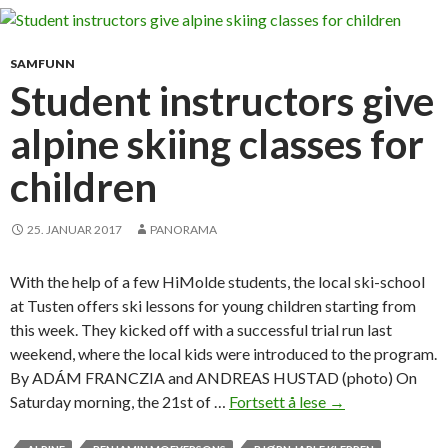
s
g
a
,
n
SAMFUNN
s
d
Student instructors give
k
s
i
u
alpine skiing classes for
s
c
k
c
children
o
e
l
s
25. JANUAR 2017
PANORAMA
e
s
o
s
With the help of a few HiMolde students, the local ski-school
g
t
at Tusten offers ski lessons for young children starting from
ø
o
this week. They kicked off with a successful trial run last
l
r
weekend, where the local kids were introduced to the program.
i
By ADÁM FRANCZIA and ANDREAS HUSTAD (photo) On
e
Saturday morning, the 21st of …
Fortsett å lese
S
→
s
t