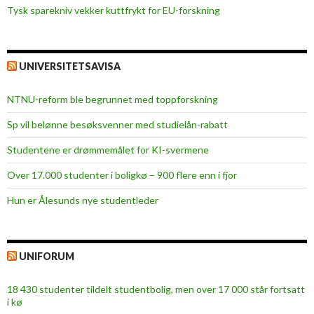
Tysk sparekniv vekker kuttfrykt for EU-forskning
s
f
o
r
UNIVERSITETSAVISA
c
h
NTNU-reform ble begrunnet med toppforskning
i
Sp vil belønne besøksvenner med studielån-rabatt
l
d
Studentene er drømmemålet for KI-svermene
r
Over 17.000 studenter i boligkø – 900 flere enn i fjor
e
n
Hun er Ålesunds nye studentleder
UNIFORUM
18 430 studenter tildelt studentbolig, men over 17 000 står fortsatt
i kø