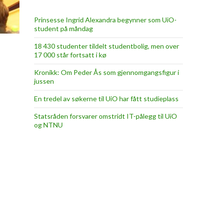
Prinsesse Ingrid Alexandra begynner som UiO-
student på måndag
18 430 studenter tildelt studentbolig, men over
17 000 står fortsatt i kø
Kronikk: Om Peder Ås som gjennomgangsfigur i
jussen
En tredel av søkerne til UiO har fått studieplass
Statsråden forsvarer omstridt IT-pålegg til UiO
og NTNU