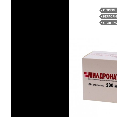
DOPING
PERFORM
SPORT M