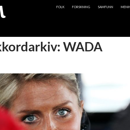
HOPP TIL INNHOLD
FOLK
FORSKNING
SAMFUNN
MENI
kkordarkiv: WADA