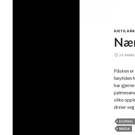
KJETIL KÅ
Nær
29. MARS
Påsken er
høytiden h
har gjern
palmesønda
slike oppl
dreier se
DOPING
WADA