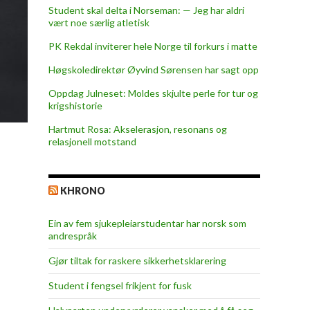
Student skal delta i Norseman: — Jeg har aldri
vært noe særlig atletisk
PK Rekdal inviterer hele Norge til forkurs i matte
Høgskoledirektør Øyvind Sørensen har sagt opp
Oppdag Julneset: Moldes skjulte perle for tur og
krigshistorie
Hartmut Rosa: Akselerasjon, resonans og
relasjonell motstand
KHRONO
Ein av fem sjukepleiar­studentar har norsk som
andrespråk
Gjør tiltak for raskere sikkerhets­klarering
Student i fengsel frikjent for fusk