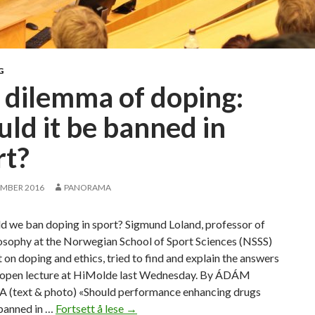
G
 dilemma of doping:
uld it be banned in
rt?
EMBER 2016
PANORAMA
d we ban doping in sport? Sigmund Loland, professor of
losophy at the Norwegian School of Sport Sciences (NSSS)
 on doping and ethics, tried to find and explain the answers
s open lecture at HiMolde last Wednesday. By ÁDÁM
(text & photo) «Should performance enhancing drugs
banned in …
Fortsett å lese
T
→