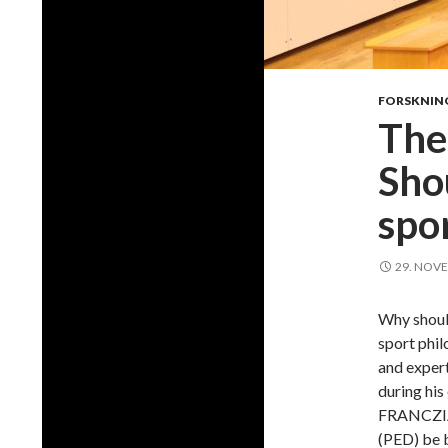
FORSKNIN
The
Sho
spo
29. NOV
Why shoul
sport phi
and expert
during hi
FRANCZIA 
(PED) be 