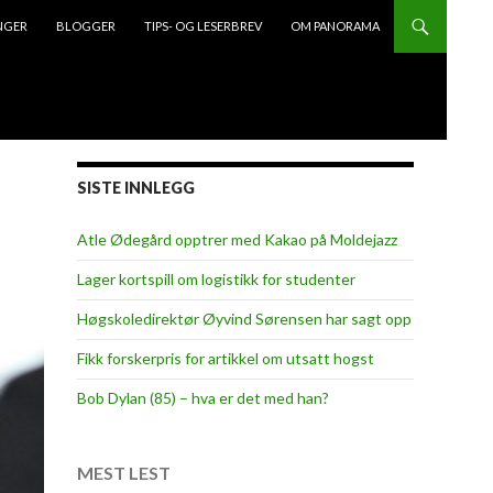
NGER
BLOGGER
TIPS- OG LESERBREV
OM PANORAMA
SISTE INNLEGG
Atle Ødegård opptrer med Kakao på Moldejazz
Lager kortspill om logistikk for studenter
Høgskoledirektør Øyvind Sørensen har sagt opp
Fikk forskerpris for artikkel om utsatt hogst
Bob Dylan (85) – hva er det med han?
MEST LEST