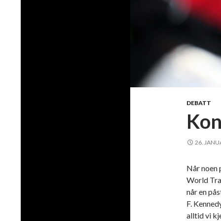
DEBATT
Kon
26. JANU
Når noen p
World Trad
når en pås
F. Kenned
alltid vi 