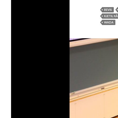
BEVIS
KJETIL K
WADA