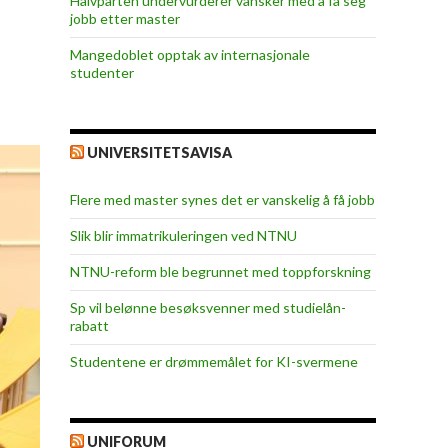
Halvparten undervurderer vansker med å få seg
jobb etter master
Mangedoblet opptak av internasjonale
studenter
UNIVERSITETSAVISA
Flere med master synes det er vanskelig å få jobb
Slik blir immatrikuleringen ved NTNU
NTNU-reform ble begrunnet med toppforskning
Sp vil belønne besøksvenner med studielån-
rabatt
Studentene er drømmemålet for KI-svermene
UNIFORUM