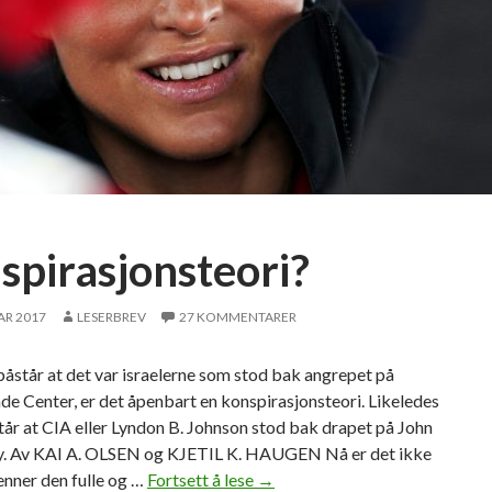
spirasjonsteori?
AR 2017
LESERBREV
27 KOMMENTARER
åstår at det var israelerne som stod bak angrepet på
e Center, er det åpenbart en konspirasjonsteori. Likeledes
tår at CIA eller Lyndon B. Johnson stod bak drapet på John
y. Av KAI A. OLSEN og KJETIL K. HAUGEN Nå er det ikke
kjenner den fulle og …
Fortsett å lese
K
→