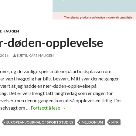
h
o
u
l
RE HAUGEN
d
-døden-opplevelse
i
t
 2016
KJETIL KÅRE HAUGEN
b
e
 over, og de vanlige spørsmålene på arbeidsplassen om
b
ar vært hyggelig har blitt besvart. Mitt svar denne gangen
a
e vært at jeg hadde en nær-døden-opplevelse på
n
g. Det er vel strengt tatt langfredag som er dagen for
n
evelser, men denne gangen kom altså opplevelsen tidlig. Det
e
g selvsagt om …
Fortsett å lese
N
→
d
æ
i
r
EUROPEAN JOURNAL OF SPORT STUDIES
MELDONIUM
MFK
n
-
s