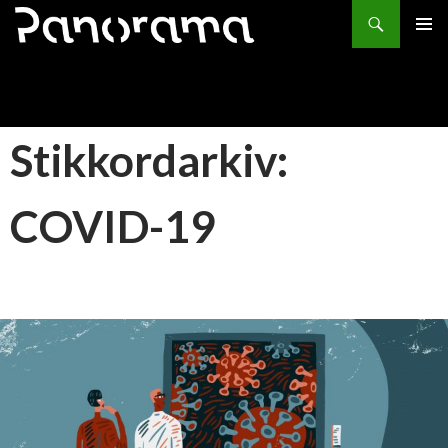
Søk
HOPP
PRIMÆ
TIL
INNHOLD
Stikkordarkiv:
COVID-19