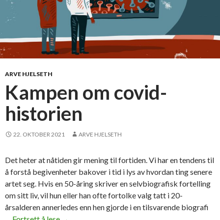
ARVE HJELSETH
Kampen om covid-
historien
22. OKTOBER 2021
ARVE HJELSETH
Det heter at nåtiden gir mening til fortiden. Vi har en tendens til
å forstå begivenheter bakover i tid i lys av hvordan ting senere
artet seg. Hvis en 50-åring skriver en selvbiografisk fortelling
om sitt liv, vil hun eller han ofte fortolke valg tatt i 20-
årsalderen annerledes enn hen gjorde i en tilsvarende biografi
…
Fortsett å lese
K
→