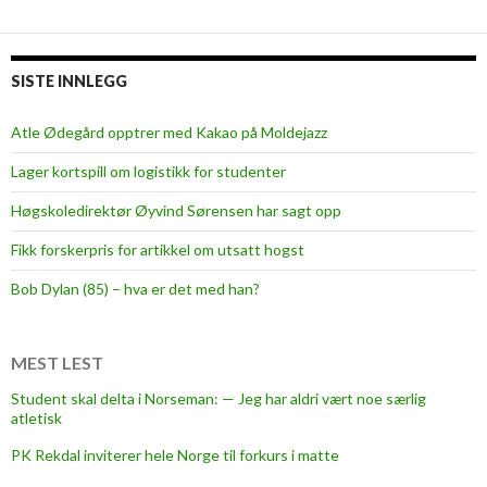
e
o
r
SISTE INNLEGG
s
t
Atle Ødegård opptrer med Kakao på Moldejazz
a
Lager kortspill om logistikk for studenter
y
?
Høgskoledirektør Øyvind Sørensen har sagt opp
T
Fikk forskerpris for artikkel om utsatt hogst
h
i
Bob Dylan (85) – hva er det med han?
s
i
s
MEST LEST
h
Student skal delta i Norseman: — Jeg har aldri vært noe særlig
o
atletisk
w
PK Rekdal inviterer hele Norge til forkurs i matte
t