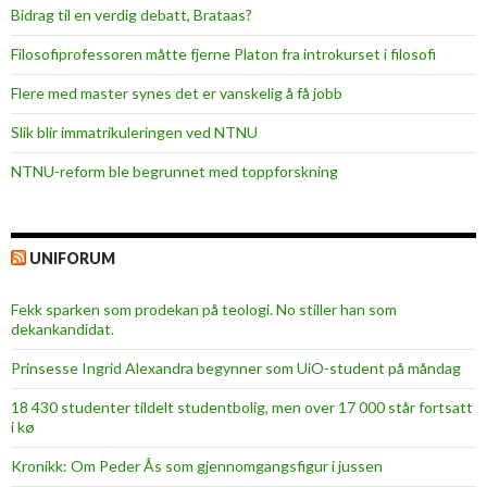
e
Bidrag til en verdig debatt, Brataas?
n
Filosofiprofessoren måtte fjerne Platon fra introkurset i filosofi
t
s
Flere med master synes det er vanskelig å få jobb
a
Slik blir immatrikuleringen ved NTNU
r
e
NTNU-reform ble begrunnet med toppforskning
f
e
e
UNIFORUM
l
i
Fekk sparken som prodekan på teologi. No stiller han som
n
dekankandidat.
g
Prinsesse Ingrid Alexandra begynner som UiO-student på måndag
18 430 studenter tildelt studentbolig, men over 17 000 står fortsatt
i kø
Kronikk: Om Peder Ås som gjennomgangsfigur i jussen