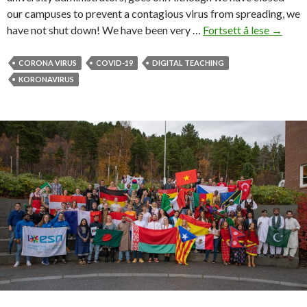
t
our campuses to prevent a contagious virus from spreading, we
e
have not shut down! We have been very …
Fortsett å lese
L
→
»
i
f
CORONA VIRUS
COVID-19
DIGITAL TEACHING
e
KORONAVIRUS
a
n
d
h
e
a
l
t
h
c
o
m
e