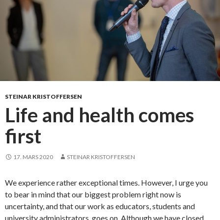
o
m
t
a
l
e
n
a
v
STEINAR KRISTOFFERSEN
«
Life and health comes
d
first
e
i
s
17. MARS 2020
STEINAR KRISTOFFERSEN
v
a
We experience rather exceptional times. However, I urge you
k
to bear in mind that our biggest problem right now is
a
uncertainty, and that our work as educators, students and
s
university administrators, goes on. Although we have closed