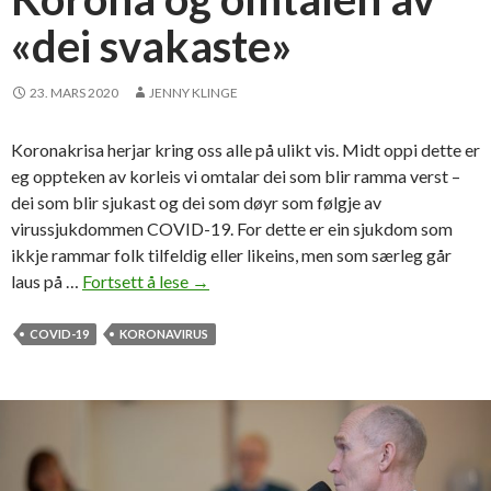
r
«dei svakaste»
i
e
n
23. MARS 2020
JENNY KLINGE
Koronakrisa herjar kring oss alle på ulikt vis. Midt oppi dette er
eg oppteken av korleis vi omtalar dei som blir ramma verst –
dei som blir sjukast og dei som døyr som følgje av
virussjukdommen COVID-19. For dette er ein sjukdom som
ikkje rammar folk tilfeldig eller likeins, men som særleg går
laus på …
Fortsett å lese
K
→
o
r
COVID-19
KORONAVIRUS
o
n
a
o
g