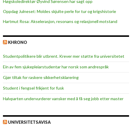
h
Høgskoledirektør Øyvind Sørensen har sagt opp
e
Oppdag Julneset: Moldes skjulte perle for tur og krigshistorie
i
Hartmut Rosa: Akselerasjon, resonans og relasjonell motstand
n
t
e
KHRONO
r
n
Studentpolitikere blir utbrent. Krever mer støtte fra universitetet
a
t
Ein av fem sjukepleiar­studentar har norsk som andrespråk
i
Gjør tiltak for raskere sikkerhets­klarering
o
n
Student i fengsel frikjent for fusk
a
Halvparten undervurderer vansker med å få seg jobb etter master
l
s
t
u
UNIVERSITETSAVISA
d