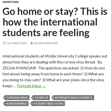
s
SAMFUNN
f
Go home or stay? This is
i
how the international
r
s
students are feeling
t
16. MARS 2020
ZELDA NYANGARI
International students at Molde University College speaks out
about how they are dealing with the corona virus threat. By
ZELDA NYANGARI The questions we asked: 1) How do you
feel about being away from home in such times? 2) What are
you doing to stay safe? 3) What are your plans since the virus
keeps …
Fortsett å lese
G
→
o
h
CORONA VIRUS
COVID-19
INTERNATIONAL STUDENTS
o
KORONAVIRUS
STUDENT REACTIONS
m