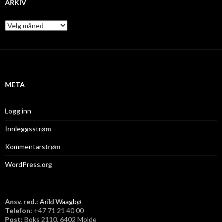
ARKIV
A
r
k
i
v
META
Logg inn
Innleggsstrøm
Kommentarstrøm
WordPress.org
Ansv. red.:
Arild Waagbø
Telefon:
​+47 71 21 40 00
Post:
Boks 2110, 6402 Molde