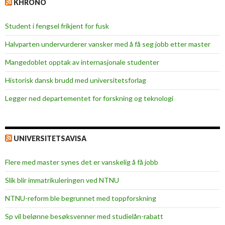
KHRONO
l
e
Student i fengsel frikjent for fusk
n
f
Halvparten undervurderer vansker med å få seg jobb etter master
o
Mangedoblet opptak av internasjonale studenter
r
C
Historisk dansk brudd med universitetsforlag
a
Legger ned departementet for forskning og teknologi
m
p
u
s
UNIVERSITETSAVISA
K
r
Flere med master synes det er vanskelig å få jobb
i
Slik blir immatrikuleringen ved NTNU
s
t
NTNU-reform ble begrunnet med toppforskning
i
Sp vil belønne besøksvenner med studielån-rabatt
a