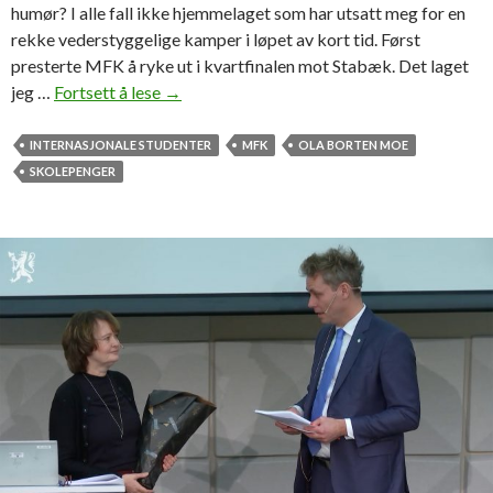
humør? I alle fall ikke hjemmelaget som har utsatt meg for en
rekke vederstyggelige kamper i løpet av kort tid. Først
presterte MFK å ryke ut i kvartfinalen mot Stabæk. Det laget
jeg …
Fortsett å lese
E
→
r
O
INTERNASJONALE STUDENTER
MFK
OLA BORTEN MOE
l
SKOLEPENGER
a
B
o
r
t
e
n
M
o
e
m
e