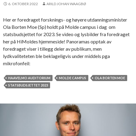
v
a
6. OKTOBER 2022
ARILD JOHAN WAAGBØ
e
t
r
s
Her er foredraget forsknings- og høyere utdanningsminister
s
r
Ola Borten Moe (Sp) holdt på Molde campus i dag om
i
å
statsbudsjettet for 2023. Se video og lysbilder fra foredraget
t
d
her på HiMoldes hjemmeside! Panoramas opptak av
e
b
foredraget viser i tillegg deler av publikum, men
t
e
lydkvaliteteten ble beklageligvis under middels pga
e
s
mikrofonfeil:
r
ø
k
HAAVELMO AUDITORIUM
MOLDE CAMPUS
OLA BORTEN MOE
i
STATSBUDSJETTET 2023
s
t
u
d
e
n
t