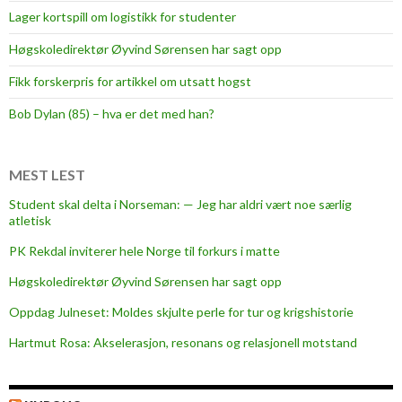
Lager kortspill om logistikk for studenter
l
n
e
a
Høgskoledirektør Øyvind Sørensen har sagt opp
n
l
Fikk forskerpris for artikkel om utsatt hogst
i
,
M
n
Bob Dylan (85) – hva er det med han?
o
å
l
s
d
k
MEST LEST
e
a
Student skal delta i Norseman: — Jeg har aldri vært noe særlig
l
atletisk
l
PK Rekdal inviterer hele Norge til forkurs i matte
e
i
Høgskoledirektør Øyvind Sørensen har sagt opp
e
Oppdag Julneset: Moldes skjulte perle for tur og krigshistorie
a
Hartmut Rosa: Akselerasjon, resonans og relasjonell motstand
v
t
a