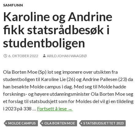
l
SAMFUNN
å
Karoline og Andrine
r
fikk statsrådbesøk i
a
t
studentboligen
v
i
t
6. OKTOBER 2022
ARILD JOHAN WAAGBØ
e
n
Ola Borten Moe (Sp) lot seg imponere over utsikten fra
s
studentboligen til Karoline Lie (26) og Andrine Pallesen (23) da
k
han besøkte Molde campus i dag. Med seg til Molde hadde
a
forsknings- og høyere utdanningsminister Ola Borten Moe seg
p
et forslag til statsbudsjett som for Moldes del vil gi en tildeling
e
i 2023 på 338 …
Fortsett å lese
K
→
l
a
i
r
MOLDE CAMPUS
OLA BORTEN MOE
STATSBUDSJETTET 2023
g
o
e