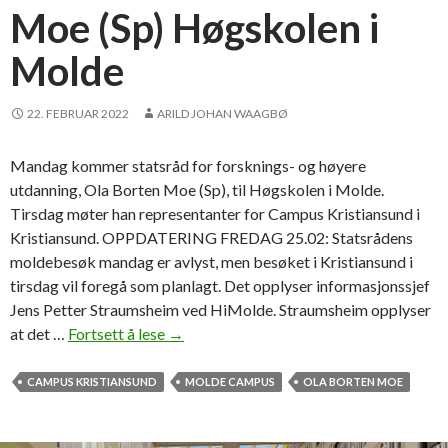
Moe (Sp) Høgskolen i
g
–
Molde
s
k
22. FEBRUAR 2022
ARILD JOHAN WAAGBØ
a
l
b
Mandag kommer statsråd for forsknings- og høyere
y
utdanning, Ola Borten Moe (Sp), til Høgskolen i Molde.
g
Tirsdag møter han representanter for Campus Kristiansund i
g
Kristiansund. OPPDATERING FREDAG 25.02: Statsrådens
e
moldebesøk mandag er avlyst, men besøket i Kristiansund i
k
tirsdag vil foregå som planlagt. Det opplyser informasjonssjef
u
Jens Petter Straumsheim ved HiMolde. Straumsheim opplyser
n
at det …
Fortsett å lese
M
→
n
a
s
n
CAMPUS KRISTIANSUND
MOLDE CAMPUS
OLA BORTEN MOE
k
d
a
a