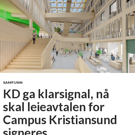
p
g
b
e
s
ø
k
e
r
s
t
a
t
SAMFUNN
s
KD ga klarsignal, nå
r
skal leieavtalen for
å
d
Campus Kristiansund
O
l
signeres
a