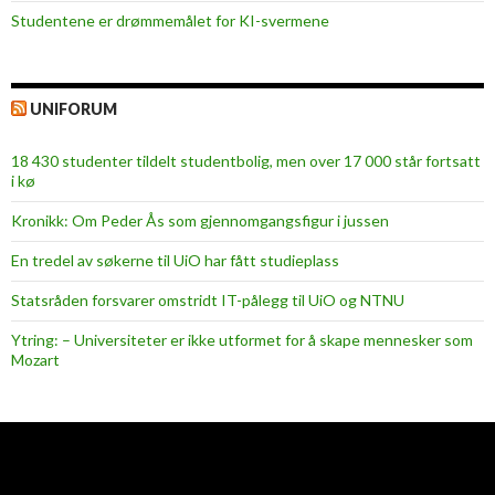
n
Studentene er drømmemålet for KI-svermene
s
u
n
UNIFORUM
d
s
18 430 studenter tildelt studentbolig, men over 17 000 står fortsatt
i
i kø
g
Kronikk: Om Peder Ås som gjennomgangsfigur i jussen
n
e
En tredel av søkerne til UiO har fått studieplass
r
Statsråden forsvarer omstridt IT-pålegg til UiO og NTNU
e
s
Ytring: – Universiteter er ikke utformet for å skape mennesker som
Mozart