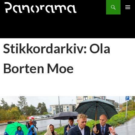
Søk
HOPP
PRIMÆ
TIL
INNHOLD
Stikkordarkiv: Ola
Borten Moe