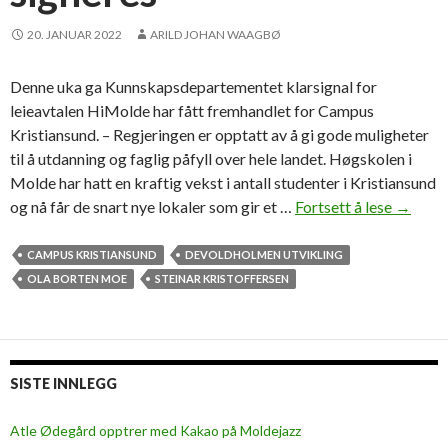
B
20. JANUAR 2022
ARILD JOHAN WAAGBØ
o
r
t
Denne uka ga Kunnskapsdepartementet klarsignal for
e
leieavtalen HiMolde har fått fremhandlet for Campus
n
Kristiansund. – Regjeringen er opptatt av å gi gode muligheter
M
til å utdanning og faglig påfyll over hele landet. Høgskolen i
o
Molde har hatt en kraftig vekst i antall studenter i Kristiansund
e
og nå får de snart nye lokaler som gir et …
Fortsett å lese
K
→
(
D
S
g
CAMPUS KRISTIANSUND
DEVOLDHOLMEN UTVIKLING
p
a
OLA BORTEN MOE
STEINAR KRISTOFFERSEN
)
k
H
l
ø
a
g
r
SISTE INNLEGG
s
s
k
i
Atle Ødegård opptrer med Kakao på Moldejazz
o
g