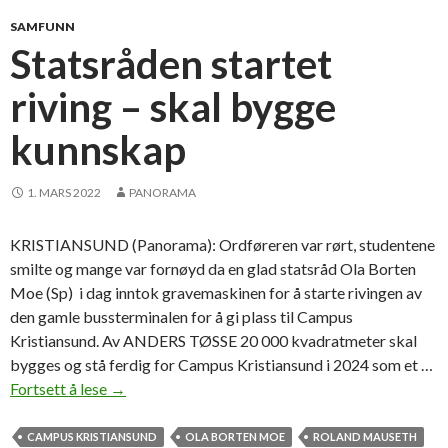
s
SAMFUNN
t
Statsråden startet
u
riving – skal bygge
d
i
kunnskap
e
p
l
1. MARS 2022
PANORAMA
a
s
KRISTIANSUND (Panorama): Ordføreren var rørt, studentene
s
smilte og mange var fornøyd da en glad statsråd Ola Borten
e
Moe (Sp) i dag inntok gravemaskinen for å starte rivingen av
r
den gamle bussterminalen for å gi plass til Campus
f
Kristiansund. Av ANDERS TØSSE 20 000 kvadratmeter skal
o
bygges og stå ferdig for Campus Kristiansund i 2024 som et …
r
Fortsett å lese
S
→
f
t
l
a
CAMPUS KRISTIANSUND
OLA BORTEN MOE
ROLAND MAUSETH