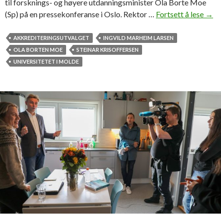
r
til forsknings- og høyere utdanningsminister Ola Borte Moe
b
(Sp) på en pressekonferanse i Oslo. Rektor …
Fortsett å lese
E
→
æ
k
r
s
AKKREDITERINGSUTVALGET
INGVILD MARHEIM LARSEN
e
p
OLA BORTEN MOE
STEINAR KRISOFFERSEN
n
e
UNIVERSITETET I MOLDE
d
r
e
t
b
g
e
r
s
u
t
p
e
p
f
e
a
f
r
o
?
r
e
s