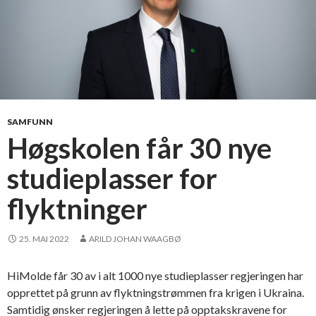
b
o
l
i
g
e
n
SAMFUNN
Høgskolen får 30 nye
studieplasser for
flyktninger
25. MAI 2022
ARILD JOHAN WAAGBØ
HiMolde får 30 av i alt 1000 nye studieplasser regjeringen har
opprettet på grunn av flyktningstrømmen fra krigen i Ukraina.
Samtidig ønsker regjeringen å lette på opptakskravene for