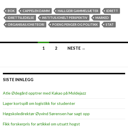
y
t
BOK
CAPPELEN DAMM
HALLGEIR GAMMELSÆTER
IDRETT
t
IDRETTSLEDELSE
INSTITUSJONELT PERSPEKTIV
MARKED
i
ORGANISASJONSTEORI
POENG PENGER OG POLITIKK
STAT
g
o
g
1
2
NESTE →
g
Innleggsnavigasjon
o
d
u
t
SISTE INNLEGG
g
i
Atle Ødegård opptrer med Kakao på Moldejazz
v
Lager kortspill om logistikk for studenter
e
l
Høgskoledirektør Øyvind Sørensen har sagt opp
s
Fikk forskerpris for artikkel om utsatt hogst
e