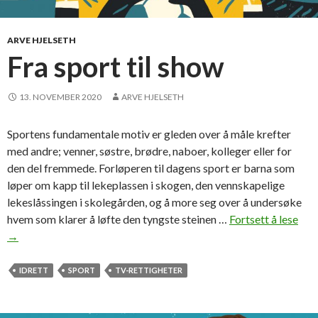
e
i
n
h
ARVE HJELSETH
v
Fra sport til show
i
t
e
13. NOVEMBER 2020
ARVE HJELSETH
s
h
Sportens fundamentale motiv er gleden over å måle krefter
o
med andre; venner, søstre, brødre, naboer, kolleger eller for
r
den del fremmede. Forløperen til dagens sport er barna som
t
løper om kapp til lekeplassen i skogen, den vennskapelige
s
lekeslåssingen i skolegården, og å more seg over å undersøke
hvem som klarer å løfte den tyngste steinen …
Fortsett å lese
F
→
r
a
s
IDRETT
SPORT
TV-RETTIGHETER
p
o