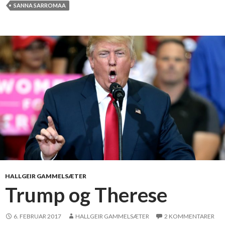
e
SANNA SARROMAA
r
t
y
p
i
s
k
n
o
r
s
k
å
v
HALLGEIR GAMMELSÆTER
æ
Trump og Therese
r
e
6. FEBRUAR 2017
HALLGEIR GAMMELSÆTER
2 KOMMENTARER
g