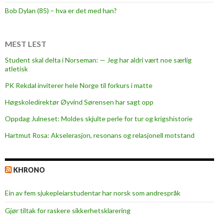
f
Bob Dylan (85) – hva er det med han?
r
a
MEST LEST
G
a
Student skal delta i Norseman: — Jeg har aldri vært noe særlig
atletisk
m
m
PK Rekdal inviterer hele Norge til forkurs i matte
e
Høgskoledirektør Øyvind Sørensen har sagt opp
l
s
Oppdag Julneset: Moldes skjulte perle for tur og krigshistorie
æ
Hartmut Rosa: Akselerasjon, resonans og relasjonell motstand
t
e
r
KHRONO
Ein av fem sjukepleiar­studentar har norsk som andrespråk
Gjør tiltak for raskere sikkerhets­klarering