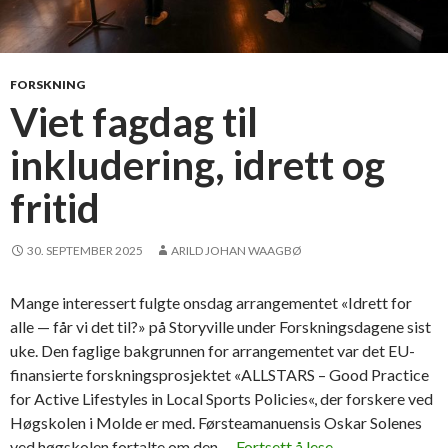
FORSKNING
Viet fagdag til
inkludering, idrett og
fritid
30. SEPTEMBER 2025
ARILD JOHAN WAAGBØ
Mange interessert fulgte onsdag arrangementet «Idrett for
alle — får vi det til?» på Storyville under Forskningsdagene sist
uke. Den faglige bakgrunnen for arrangementet var det EU-
finansierte forskningsprosjektet «ALLSTARS – Good Practice
for Active Lifestyles in Local Sports Policies«, der forskere ved
Høgskolen i Molde er med. Førsteamanuensis Oskar Solenes
ved høgskolen fortalte om den …
Fortsett å lese
V
→