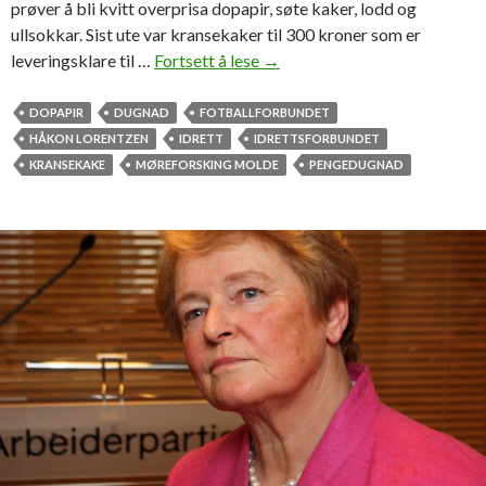
prøver å bli kvitt overprisa dopapir, søte kaker, lodd og
e
ullsokkar. Sist ute var kransekaker til 300 kroner som er
r
leveringsklare til …
Fortsett å lese
D
→
!
e
n
DOPAPIR
DUGNAD
FOTBALLFORBUNDET
u
HÅKON LORENTZEN
IDRETT
IDRETTSFORBUNDET
s
KRANSEKAKE
MØREFORSKING MOLDE
PENGEDUGNAD
o
s
i
a
l
e
d
u
g
n
a
d