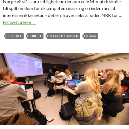
Norge vil slåss om rettighetene dersom en VM-match skulle
bli spilt mellom for eksempel en russer og en inder, men at
interessen ikke avtar – det er nå over seks år siden NRK for …
Fortsett å lese
E
→
r
s
E-SPORT
IDRETT
MAGNUS CARLSEN
SJAKK
j
a
k
k
i
d
r
e
t
t
?