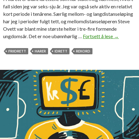
p
fall siden jeg var seks-sju år. Jeg var også selv aktiv en relativt
e
kort periode i tenårene. Særlig mellom- og langdistanseløping
r
har jeg i perioder fulgt tett, og mellomdistanseløperen Steve
p
Ovett var blant mine største helter i tre-fire formende
å
ungdomsår. Det er noe ubønnhørlig …
Fortsett å lese
J
→
å
a
s
k
FRIIDRETT
HARER
IDRETT
REKORD
p
t
i
e
l
n
l
p
e
å
f
r
o
e
t
k
b
o
a
r
l
d
l