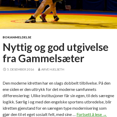
e
BOKANMELDELSE
Nyttig og god utgivelse
fra Gammelsæter
5. DESEMBER 2016
ARVE HJELSETH
Den moderne idretten har en slags dobbelt tilblivelse. På den
ene siden er den uttrykk for det moderne samfunnets
differensiering: Ulike institusjoner får sin egen, til dels særegne
logikk. Særlig i og med den engelske sportens utbredelse, blir
idretten gjenstand for en særegen type modernisering som
gjør den til et eget sosialt felt, med sine …
Fortsett å lese
N
→