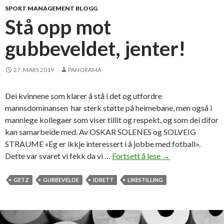
SPORT MANAGEMENT BLOGG
Stå opp mot
gubbeveldet, jenter!
27. MARS 2019
PANORAMA
Dei kvinnene som klarer å stå i det og utfordre
mannsdominansen har sterk støtte på heimebane, men også i
mannlege kollegaer som viser tillit og respekt, og som dei difor
kan samarbeide med. Av OSKAR SOLENES og SOLVEIG
STRAUME «Eg er ikkje interessert i å jobbe med fotball».
Dette var svaret vi fekk da vi …
Fortsett å lese
S
→
t
å
GETZ
GUBBEVELDE
IDRETT
LIKESTILLING
o
p
p