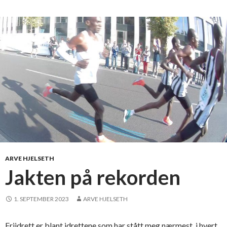
d
i
e
v
i
s
e
r
a
t
k
v
i
n
ARVE HJELSETH
n
Jakten på rekorden
e
r
1. SEPTEMBER 2023
ARVE HJELSETH
t
a
Friidrett er blant idrettene som har stått meg nærmest, i hvert