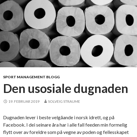
m
o
t
g
u
b
b
e
v
e
l
SPORT MANAGEMENT BLOGG
d
Den usosiale dugnaden
e
t
19. FEBRUAR 2019
SOLVEIG STRAUME
,
j
Dugnaden lever i beste velgåande i norsk idrett, og på
e
Facebook. I dei seinare åra har i alle fall feeden min formelig
n
flytt over av foreldre som på vegne av poden og fellesskapet
t