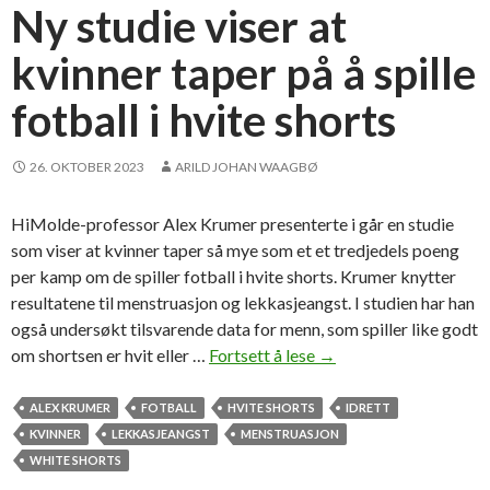
e
Ny studie viser at
r
kvinner taper på å spille
i
n
fotball i hvite shorts
g
,
i
26. OKTOBER 2023
ARILD JOHAN WAAGBØ
d
r
HiMolde-professor Alex Krumer presenterte i går en studie
e
som viser at kvinner taper så mye som et et tredjedels poeng
t
per kamp om de spiller fotball i hvite shorts. Krumer knytter
t
resultatene til menstruasjon og lekkasjeangst. I studien har han
o
også undersøkt tilsvarende data for menn, som spiller like godt
g
om shortsen er hvit eller …
Fortsett å lese
N
→
f
y
r
s
ALEX KRUMER
FOTBALL
HVITE SHORTS
IDRETT
i
t
KVINNER
LEKKASJEANGST
MENSTRUASJON
t
u
WHITE SHORTS
i
d