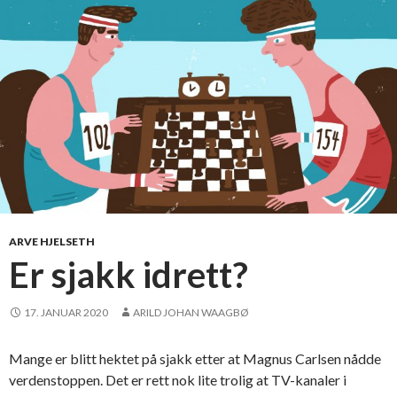
r
t
t
i
l
s
h
o
w
ARVE HJELSETH
Er sjakk idrett?
17. JANUAR 2020
ARILD JOHAN WAAGBØ
Mange er blitt hektet på sjakk etter at Magnus Carlsen nådde
verdenstoppen. Det er rett nok lite trolig at TV-kanaler i