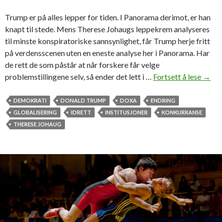
o
Trump er på alles lepper for tiden. I Panorama derimot, er han
d
knapt til stede. Mens Therese Johaugs leppekrem analyseres
»
til minste konspiratoriske sannsynlighet, får Trump herje fritt
på verdensscenen uten en eneste analyse her i Panorama. Har
de rett de som påstår at når forskere får velge
problemstillingene selv, så ender det lett i …
Fortsett å lese
T
→
r
u
DEMOKRATI
DONALD TRUMP
DOXA
ENDRING
m
GLOBALISERING
IDRETT
INSTITUSJONER
KONKURRANSE
p
THERESE JOHAUG
o
g
T
h
e
r
e
s