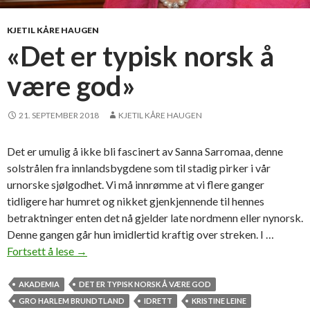
e
n
KJETIL KÅRE HAUGEN
«Det er typisk norsk å
være god»
21. SEPTEMBER 2018
KJETIL KÅRE HAUGEN
Det er umulig å ikke bli fascinert av Sanna Sarromaa, denne
solstrålen fra innlandsbygdene som til stadig pirker i vår
urnorske sjølgodhet. Vi må innrømme at vi flere ganger
tidligere har humret og nikket gjenkjennende til hennes
betraktninger enten det nå gjelder late nordmenn eller nynorsk.
Denne gangen går hun imidlertid kraftig over streken. I …
Fortsett å lese
«
→
D
e
AKADEMIA
DET ER TYPISK NORSK Å VÆRE GOD
t
GRO HARLEM BRUNDTLAND
IDRETT
KRISTINE LEINE