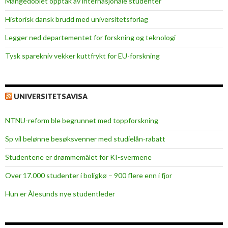
Mangedoblet opptak av internasjonale studenter
t
Historisk dansk brudd med universitetsforlag
f
r
Legger ned departementet for forskning og teknologi
a
Tysk sparekniv vekker kuttfrykt for EU-forskning
f
a
l
l
UNIVERSITETSAVISA
e
t
NTNU-reform ble begrunnet med toppforskning
i
Sp vil belønne besøksvenner med studielån-rabatt
l
a
Studentene er drømmemålet for KI-svermene
n
Over 17.000 studenter i boligkø – 900 flere enn i fjor
d
e
Hun er Ålesunds nye studentleder
t