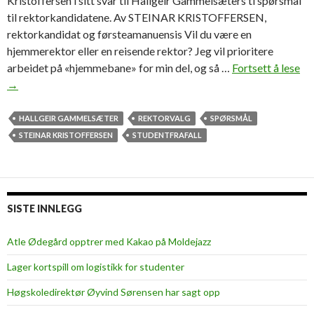
Kristoffersen i sitt svar til Hallgeir Gammelsæters ti spørsmål
til rektorkandidatene. Av STEINAR KRISTOFFERSEN,
rektorkandidat og førsteamanuensis Vil du være en
hjemmerektor eller en reisende rektor? Jeg vil prioritere
arbeidet på «hjemmebane» for min del, og så …
Fortsett å lese
V
→
i
l
a
HALLGEIR GAMMELSÆTER
REKTORVALG
SPØRSMÅL
t
STEINAR KRISTOFFERSEN
STUDENTFRAFALL
H
i
M
o
SISTE INNLEGG
l
d
Atle Ødegård opptrer med Kakao på Moldejazz
e
Lager kortspill om logistikk for studenter
s
k
Høgskoledirektør Øyvind Sørensen har sagt opp
a