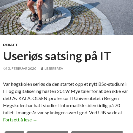
DEBATT
Useriøs satsing på IT
3. FEBRUAR 2020
LESERBREV
Var høgskolen seriøs da den startet opp et nytt BSc-studium i
IT og digitalisering høsten 2019? Mye taler for at den ikke var
det! Av KAI A. OLSEN, professor II Universitetet i Bergen
Høgskolen har hatt studier i informatikk siden tidlig på 70-
tallet. I mange år var søkningen svært god. Ved UiB sa de at …
Fortsett å lese
U
→
s