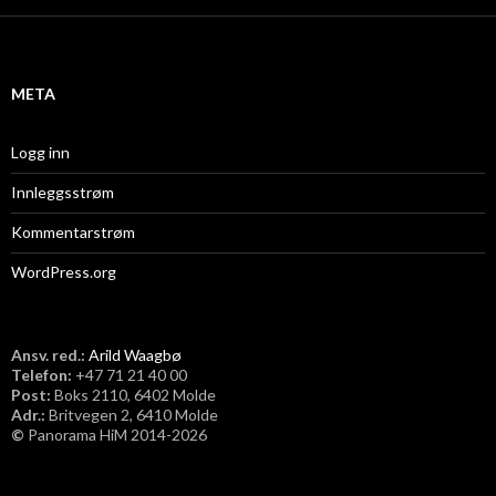
i
v
META
Logg inn
Innleggsstrøm
Kommentarstrøm
WordPress.org
Ansv. red.:
Arild Waagbø
Telefon:
​+47 71 21 40 00
Post:
Boks 2110, 6402 Molde
Adr.:
Britvegen 2, 6410 Molde
©
Panorama HiM 2014-2026