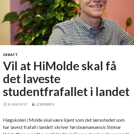
l
k
n
i
n
g
DEBATT
Vil at HiMolde skal få
det laveste
studentfrafallet i landet
8. MAI 2017
LESERBREV
Høgskolen i Molde skal være kjent som det lærestedet som
har lavest frafall i landet! skriver førsteamanuensis Steinar