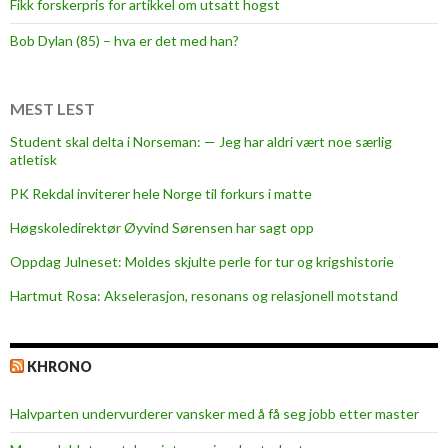
Fikk forskerpris for artikkel om utsatt hogst
l
f
Bob Dylan (85) – hva er det med han?
å
d
e
MEST LEST
t
Student skal delta i Norseman: — Jeg har aldri vært noe særlig
l
atletisk
a
PK Rekdal inviterer hele Norge til forkurs i matte
v
e
Høgskoledirektør Øyvind Sørensen har sagt opp
s
Oppdag Julneset: Moldes skjulte perle for tur og krigshistorie
t
Hartmut Rosa: Akselerasjon, resonans og relasjonell motstand
e
s
t
KHRONO
u
d
Halvparten undervurderer vansker med å få seg jobb etter master
e
n