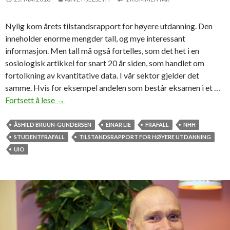
Nylig kom årets tilstandsrapport for høyere utdanning. Den
inneholder enorme mengder tall, og mye interessant
informasjon. Men tall må også fortelles, som det het i en
sosiologisk artikkel for snart 20 år siden, som handlet om
fortolkning av kvantitative data. I vår sektor gjelder det
samme. Hvis for eksempel andelen som består eksamen i et …
Fortsett å lese
T
→
a
l
ÅSHILD BRUUN-GUNDERSEN
EINAR LIE
FRAFALL
NHH
l
STUDENTFRAFALL
TILSTANDSRAPPORT FOR HØYERE UTDANNING
o
UIO
g
f
o
r
t
o