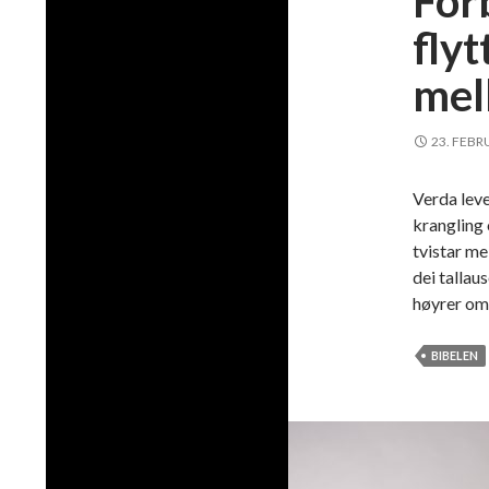
For
flyt
mel
23. FEBR
Verda lever
krangling 
tvistar me
dei tallau
høyrer om
BIBELEN