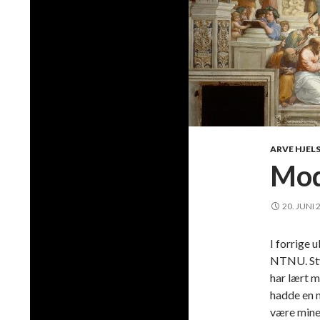
ARVE HJEL
Mod
20. JUNI 
I forrige 
NTNU. Styr
har lært m
hadde en 
være mine 