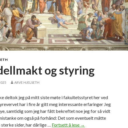
SETH
ellmakt og styring
2025
ARVE HJELSETH
uke deltok jeg på mitt siste møte i fakultetsstyret her ved
evervet har i fire år gitt meg interessante erfaringer Jeg
ye, samtidig som jeg har fått bekreftet noe jeg for så vidt
mistanke om også på forhånd: Det som eventuelt måtte
sterke sider, har dårlige …
Fortsett å lese
M
→