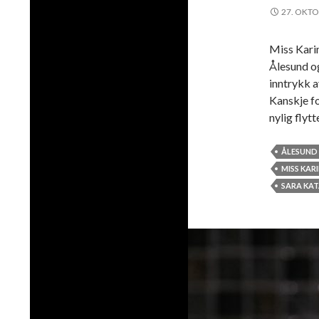
27. OKTO
Miss Karim
Ålesund og
inntrykk a
Kanskje fo
nylig flyt
ÅLESUND
MISS KAR
SARA KAT