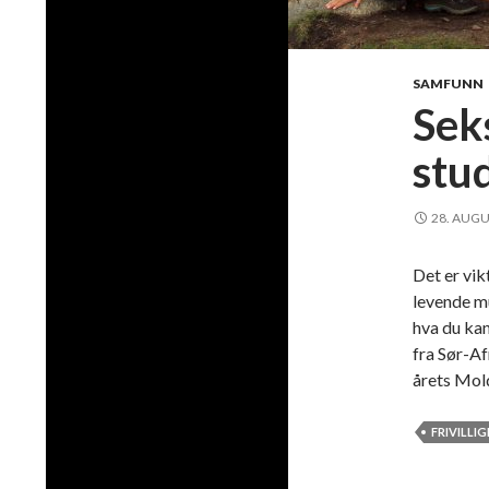
SAMFUNN
Sek
stu
28. AUGU
Det er vik
levende mu
hva du kan
fra Sør-Af
årets Mo
FRIVILLI