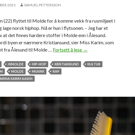
r
BER 2021
SAMUEL PETTERSSON
e
n
 (22) flyttet til Molde for å komme vekk fra rusmiljøet i
s
 lage norsk hiphop. Nå er hun i flytsonen. – Jeg har et
e
v at det finnes hardere stoffer i Molde enn i Ålesund.
s
rdi byen er nærmere Kristiansund, sier Miss Karim, som
t
tet fra Ålesund til Molde …
Fortsett å lese
M
→
e
i
i
s
HIMOLDE
HIP-HOP
KRISTIANSUND
KULTUR
n
s
IM
MOLDE
MUSIKK
RAP
a
K
ARINA KARIM AASEN
r
a
m
r
e
i
l
m
l
f
o
a
m
n
s