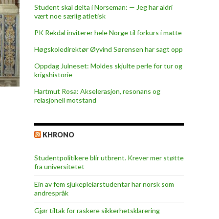
Student skal delta i Norseman: — Jeg har aldri
vært noe særlig atletisk
PK Rekdal inviterer hele Norge til forkurs i matte
Høgskoledirektør Øyvind Sørensen har sagt opp
Oppdag Julneset: Moldes skjulte perle for tur og
krigshistorie
Hartmut Rosa: Akselerasjon, resonans og
relasjonell motstand
KHRONO
Studentpolitikere blir utbrent. Krever mer støtte
fra universitetet
Ein av fem sjukepleiar­studentar har norsk som
andrespråk
Gjør tiltak for raskere sikkerhets­klarering