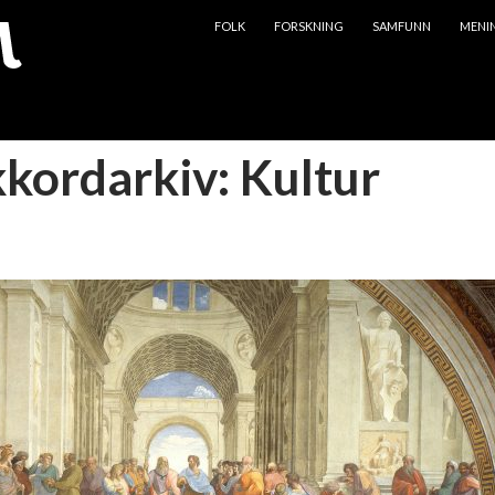
HOPP TIL INNHOLD
FOLK
FORSKNING
SAMFUNN
MENI
kkordarkiv: Kultur