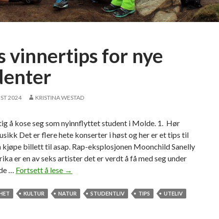
s vinnertips for nye
denter
ST 2024
KRISTINA WESTAD
tig å kose seg som nyinnflyttet student i Molde. 1. Hør
sikk Det er flere hete konserter i høst og her er et tips til
 kjøpe billett til asap. Rap-eksplosjonen Moonchild Sanelly
rika er en av seks artister det er verdt å få med seg under
lde …
Fortsett å lese
S
→
e
k
GHET
KULTUR
NATUR
STUDENTLIV
TIPS
UTELIV
s
v