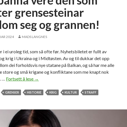
banna vere den som
d
e
ter grensesteinar
n
lom seg og grannen!
t
e
r
UAR 2024
MADS LANGNES
 i ei uroleg tid, som så ofte før. Nyhetsbiletet er fullt av
og krig i Ukraina og i Midtøsten. Av og til dukkar det opp
llom dei forholdsvis nye statane på Balkan, og så har me alle
se store og små krigane og konfliktane som me knapt nok
. …
Fortsett å lese
F
→
o
r
GRENSER
HISTORIE
KRIG
KULTUR
STRAFF
b
a
n
n
a