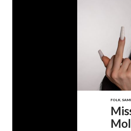
FOLK
,
SAM
Miss
Mol