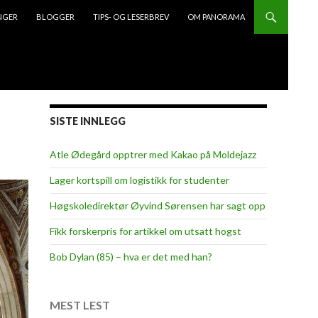
NGER
BLOGGER
TIPS- OG LESERBREV
OM PANORAMA
SISTE INNLEGG
Atle Ødegård opptrer med Kakao på Moldejazz
Lager kortspill om logistikk for studenter
Høgskoledirektør Øyvind Sørensen har sagt opp
Fikk forskerpris for artikkel om utsatt hogst
Bob Dylan (85) – hva er det med han?
MEST LEST