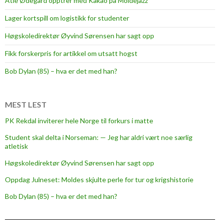
Atle Ødegård opptrer med Kakao på Moldejazz
b
a
Lager kortspill om logistikk for studenter
t
Høgskoledirektør Øyvind Sørensen har sagt opp
t
p
Fikk forskerpris for artikkel om utsatt hogst
å
Bob Dylan (85) – hva er det med han?
M
o
l
MEST LEST
d
PK Rekdal inviterer hele Norge til forkurs i matte
e
c
Student skal delta i Norseman: — Jeg har aldri vært noe særlig
a
atletisk
m
Høgskoledirektør Øyvind Sørensen har sagt opp
p
Oppdag Julneset: Moldes skjulte perle for tur og krigshistorie
u
s
Bob Dylan (85) – hva er det med han?