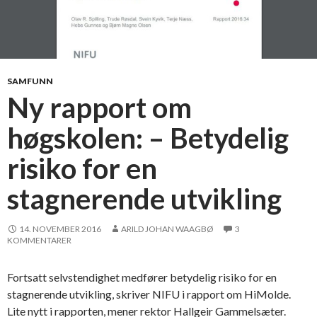
s
l
å
r
H
SAMFUNN
i
Ny rapport om
V
høgskolen: – Betydelig
o
l
risiko for en
d
a
stagnerende utvikling
-
f
14. NOVEMBER 2016
ARILD JOHAN WAAGBØ
3
u
KOMMENTARER
s
j
Fortsatt selvstendighet medfører betydelig risiko for en
o
stagnerende utvikling, skriver NIFU i rapport om HiMolde.
n
Lite nytt i rapporten, mener rektor Hallgeir Gammelsæter.
f