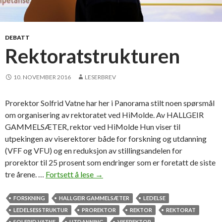
k
o
l
DEBATT
e
Rektoratstrukturen
n
:
10. NOVEMBER 2016
LESERBREV
–
B
Prorektor Solfrid Vatne har her i Panorama stilt noen spørsmål
e
om organisering av rektoratet ved HiMolde. Av HALLGEIR
t
GAMMELSÆTER, rektor ved HiMolde Hun viser til
y
utpekingen av viserektorer både for forskning og utdanning
d
(VFF og VFU) og en reduksjon av stillingsandelen for
e
prorektor til 25 prosent som endringer som er foretatt de siste
l
tre årene. …
Fortsett å lese
R
→
i
e
g
k
FORSKNING
HALLGEIR GAMMELSÆTER
LEDELSE
r
t
LEDELSESSTRUKTUR
PROREKTOR
REKTOR
REKTORAT
i
o
SOLFRID VATNE
UTDANNING
VISEREKTOR