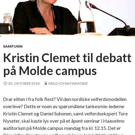
d
e
n
n
o
r
d
SAMFUNN
i
Kristin Clemet til debatt
s
på Molde campus
k
e
m
20. OKTOBER 2016
ARILD JOHAN WAAGBØ
o
d
Drar eliten i fra folk flest? Vil den nordiske velferdsmodellen
e
overleve? Dette er noen av spørsmålene tankesmie-lederne
l
Kristin Clemet og Daniel Suhonen, samt velferdsekspert Tore
l
Nyseter, skal kaste lys over på et åpent seminar i Haavelmo
e
auditorium på Molde campus mandag fra kl. 12.15. Det er
n