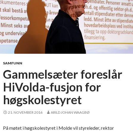
r
u
e
t
m
e
d
å
t
SAMFUNN
r
Gammelsæter foreslår
e
HiVolda-fusjon for
k
k
høgskolestyret
e
s
e
21. NOVEMBER 2016
ARILD JOHAN WAAGBØ
g
På møtet i høgskolestyret i Molde vil styreleder, rektor