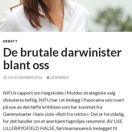
i
l
l
i
t
t
DEBATT
i
De brutale darwinister
l
blant oss
G
a
m
24. NOVEMBER 2016
LESERBREV
m
e
NIFUs rapport om Høgskolen i Moldes strategiske valg
l
diskuteres heftig. NIFU har i et innlegg i Panorama selv svart
s
på noe av den tøffe kritikken som har kommet fra
æ
Gammelsæter i hans siste «Rett fra rektor». Det er forståelig,
t
for det handler om et anerkjent fagmiljøs renommé. AV LISE
e
LILLEBRYGFJELD HALSE, førsteamanuensis Innlegget til
r