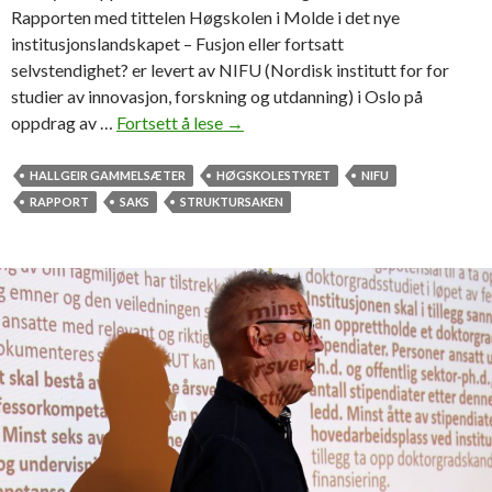
Rapporten med tittelen Høgskolen i Molde i det nye
o
institusjonslandskapet – Fusjon eller fortsatt
r
selvstendighet? er levert av NIFU (Nordisk institutt for for
h
studier av innovasjon, forskning og utdanning) i Oslo på
ø
oppdrag av …
Fortsett å lese
N
→
g
y
s
r
HALLGEIR GAMMELSÆTER
HØGSKOLESTYRET
NIFU
k
a
RAPPORT
SAKS
STRUKTURSAKEN
o
p
l
p
e
o
s
r
t
t
y
o
r
m
e
h
t
ø
g
s