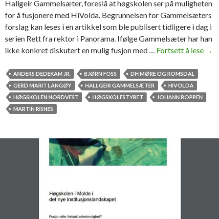
Hallgeir Gammelsæter, foreslå at høgskolen ser på muligheten
for å fusjonere med HiVolda. Begrunnelsen for Gammelsæters
forslag kan leses i en artikkel som ble publisert tidligere i dag i
serien Rett fra rektor i Panorama. Ifølge Gammelsæter har han
ikke konkret diskutert en mulig fusjon med …
Fortsett å lese
G
→
a
m
ANDERS DEDEKAM JR.
BJØRN FOSS
DH MØRE OG ROMSDAL
m
GERD MARIT LANGØY
HALLGEIR GAMMELSÆTER
HIVOLDA
e
HØGSKOLEN NORDVEST
HØGSKOLESTYRET
JOHANN ROPPEN
l
MARTIN RISNES
s
æ
t
e
r
f
o
r
e