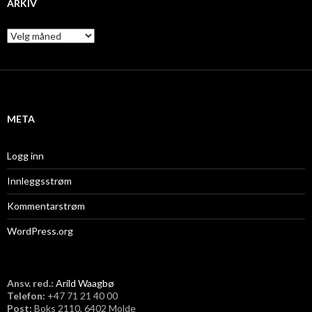
ARKIV
A
r
k
i
v
META
Logg inn
Innleggsstrøm
Kommentarstrøm
WordPress.org
Ansv. red.:
Arild Waagbø
Telefon:
​+47 71 21 40 00
Post:
Boks 2110, 6402 Molde