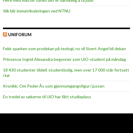
Flere med master synes det er vanskelig å få jobb
Slik blir immatrikuleringen ved NTNU
UNIFORUM
Fekk sparken som prodekan på teologi, no vil Sivert Angel bli dekan
Prinsesse Ingrid Alexandra begynner som UiO-student på måndag
18 430 studenter tildelt studentbolig, men over 17 000 står fortsatt
i kø
Kronikk: Om Peder Ås som gjennomgangsfigur i jussen
En tredel av søkerne til UiO har fått studieplass