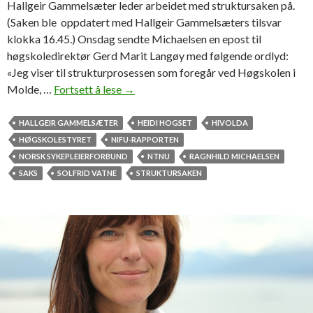
Hallgeir Gammelsæter leder arbeidet med struktursaken på.
(Saken ble oppdatert med Hallgeir Gammelsæters tilsvar
klokka 16.45.) Onsdag sendte Michaelsen en epost til
høgskoledirektør Gerd Marit Langøy med følgende ordlyd:
«Jeg viser til strukturprosessen som foregår ved Høgskolen i
Molde, …
Fortsett å lese
–
→
V
a
HALLGEIR GAMMELSÆTER
HEIDI HOGSET
HIVOLDA
n
HØGSKOLESTYRET
NIFU-RAPPORTEN
s
NORSK SYKEPLEIERFORBUND
NTNU
RAGNHILD MICHAELSEN
k
SAKS
SOLFRID VATNE
STRUKTURSAKEN
e
l
i
g
å
h
a
t