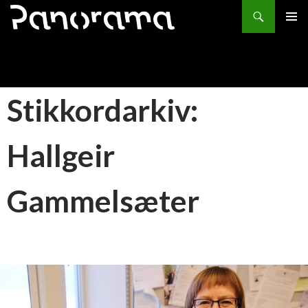
Søk
HOPP
PRIMÆ
TIL
INNHOLD
Stikkordarkiv:
Hallgeir
Gammelsæter