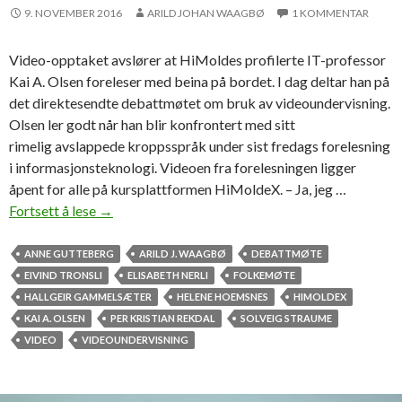
e
9. NOVEMBER 2016
ARILD JOHAN WAAGBØ
1 KOMMENTAR
u
t
Video-opptaket avslører at HiMoldes profilerte IT-professor
v
Kai A. Olsen foreleser med beina på bordet. I dag deltar han på
i
det direktesendte debattmøtet om bruk av videoundervisning.
k
Olsen ler godt når han blir konfrontert med sitt
l
rimelig avslappede kroppsspråk under sist fredags forelesning
i
i informasjonsteknologi. Videoen fra forelesningen ligger
n
åpent for alle på kursplattformen HiMoldeX. – Ja, jeg …
g
Fortsett å lese
D
→
e
b
ANNE GUTTEBERG
ARILD J. WAAGBØ
DEBATTMØTE
a
EIVIND TRONSLI
ELISABETH NERLI
FOLKEMØTE
t
HALLGEIR GAMMELSÆTER
HELENE HOEMSNES
HIMOLDEX
t
KAI A. OLSEN
PER KRISTIAN REKDAL
SOLVEIG STRAUME
m
VIDEO
VIDEOUNDERVISNING
ø
t