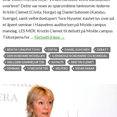
g
overleve? Dette var noen av spørsmålene tankesmie-lederne
Kristin Clemet (Civita, Norge) og Daniel Suhonen (Katalys,
Sverige), samt velferdsekspert Tore Nyseter, kastet lys over på
et åpent seminar i Haavelmo auditorium på Molde campus
mandag. LES MER: Kristin Clemet til debatt på Molde campus
Tidsskjema for …
Fortsett å lese
S
→
e
s
BEINTA Í JÁKUPSSTOVU
CIVITA
DANIEL SUHONEN
DEBATT
e
DEN NORDISKE MODELLEN
GJENSIDIGE NORDMØRE OG ROMSDAL
m
HALLGEIR GAMMELSÆTER
KATALYS
KRISTIN CLEMET
i
SEMINAR
TORE NYSETER
VELFERD
VIDAR SKAAR
n
a
r
e
t
o
m