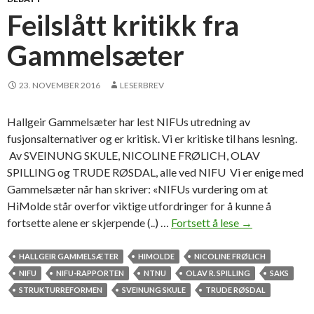
r
Feilslått kritikk fra
b
Gammelsæter
l
a
n
23. NOVEMBER 2016
LESERBREV
t
o
Hallgeir Gammelsæter har lest NIFUs utredning av
s
fusjonsalternativer og er kritisk. Vi er kritiske til hans lesning.
s
Av SVEINUNG SKULE, NICOLINE FRØLICH, OLAV
SPILLING og TRUDE RØSDAL, alle ved NIFU Vi er enige med
Gammelsæter når han skriver: «NIFUs vurdering om at
HiMolde står overfor viktige utfordringer for å kunne å
fortsette alene er skjerpende (..) …
Fortsett å lese
F
→
e
i
HALLGEIR GAMMELSÆTER
HIMOLDE
NICOLINE FRØLICH
l
NIFU
NIFU-RAPPORTEN
NTNU
OLAV R. SPILLING
SAKS
s
STRUKTURREFORMEN
SVEINUNG SKULE
TRUDE RØSDAL
l