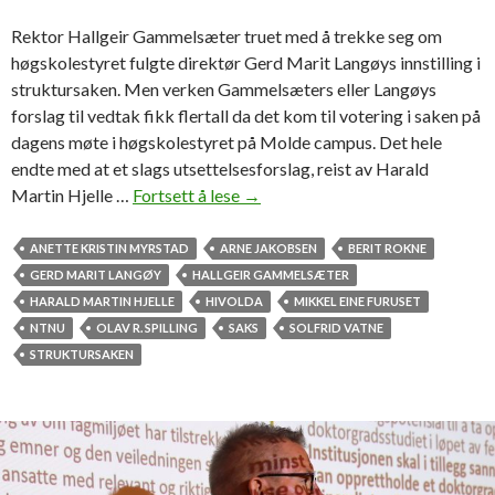
s
Rektor Hallgeir Gammelsæter truet med å trekke seg om
æ
høgskolestyret fulgte direktør Gerd Marit Langøys innstilling i
t
struktursaken. Men verken Gammelsæters eller Langøys
e
forslag til vedtak fikk flertall da det kom til votering i saken på
r
dagens møte i høgskolestyret på Molde campus. Det hele
endte med at et slags utsettelsesforslag, reist av Harald
Martin Hjelle …
Fortsett å lese
G
→
a
m
ANETTE KRISTIN MYRSTAD
ARNE JAKOBSEN
BERIT ROKNE
m
GERD MARIT LANGØY
HALLGEIR GAMMELSÆTER
e
HARALD MARTIN HJELLE
HIVOLDA
MIKKEL EINE FURUSET
l
NTNU
OLAV R. SPILLING
SAKS
SOLFRID VATNE
s
STRUKTURSAKEN
æ
t
e
r
t